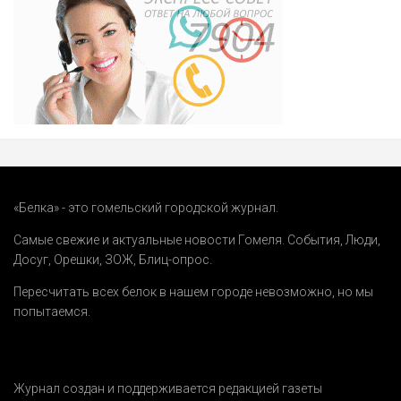
«Белка» - это гомельский городской журнал.
Самые свежие и актуальные новости Гомеля.
События
,
Люди
,
Досуг
,
Орешки
,
ЗОЖ
,
Блиц-опрос
.
Пересчитать всех белок в нашем городе невозможно, но мы
попытаемся.
Журнал создан и поддерживается редакцией газеты