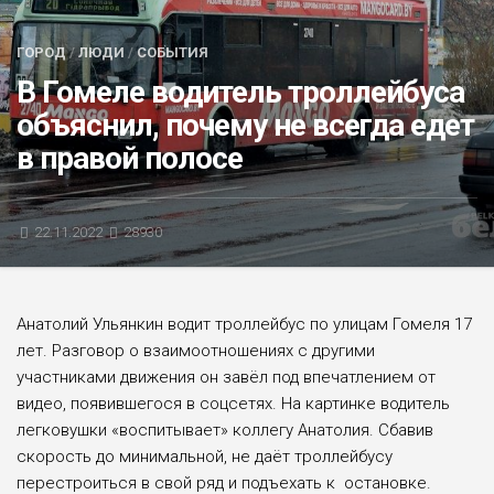
БЛИЦ-ОПРОС
ГОРОД
/
ЛЮДИ
/
СОБЫТИЯ
АФИША
В Гомеле водитель троллейбуса
объяснил, почему не всегда едет
в правой полосе
22.11.2022
28930
Анатолий Ульянкин водит троллейбус по улицам Гомеля 17
лет. Разговор о взаимоотношениях с другими
участниками движения он завёл под впечатлением от
видео, появившегося в соцсетях. На картинке водитель
легковушки «воспитывает» коллегу Анатолия. Сбавив
скорость до минимальной, не даёт троллейбусу
перестроиться в свой ряд и подъехать к остановке.