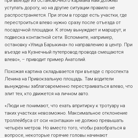
при выезде из остановочного кармана нам должны
уступать дорогу, но на другие ситуации правило не
распространяется. При этом в городе есть участки, где
перестроиться влево нужно сразу после отъезда от
посадочной площадки. К этому вынуждает и маршрут, и
подвеска контактной сети. Вспомните, например,
остановку «Улица Барыкина» по направлению в центр. При
въезде на Кузнечный путепровод провода смещаются
влево», – приводит пример Анатолий.
Похожая картина складывается при въезде с проспекта
Ленина на Привокзальную площадь. Там водители
вынуждены заблаговременно перестраиваться влево, что
злит тех, кто движется на личном авто.
«Люди не понимают, что ехать впритирку к тротуару на
таких участках невозможно. Максимальное отклонение
троллейбуса от оси «конташки» не должно превышать
четырёх метров. Но вместо того, чтобы разобраться в
вопросе, некоторые горячие головы начинают