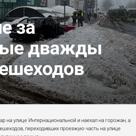
е за
ные дважды
пешеходов
ар на улице Интернациональной и наехал на горожан, а
 пешеходов, переходивших проезжую часть на улице