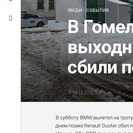
ЛЮДИ
/
СОБЫТИЯ
В Гомел
выход
сбили 
18.12.2022
17508
В субботу BMW вылетел на троту
днем позже Renault Duster сбил