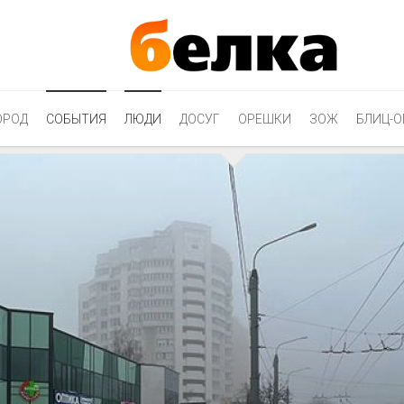
ОРОД
СОБЫТИЯ
ЛЮДИ
ДОСУГ
ОРЕШКИ
ЗОЖ
БЛИЦ-О