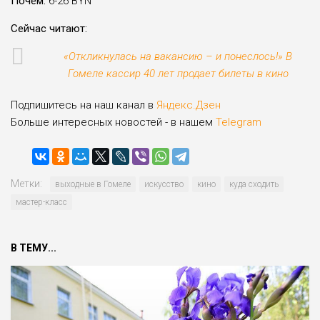
Почём:
6-26 BYN
Сейчас читают:
«Откликнулась на вакансию – и понеслось!» В
Гомеле кассир 40 лет продает билеты в кино
Подпишитесь на наш канал в
Яндекс.Дзен
Больше интересных новостей - в нашем
Telegram
Метки:
выходные в Гомеле
искусство
кино
куда сходить
мастер-класс
В ТЕМУ...