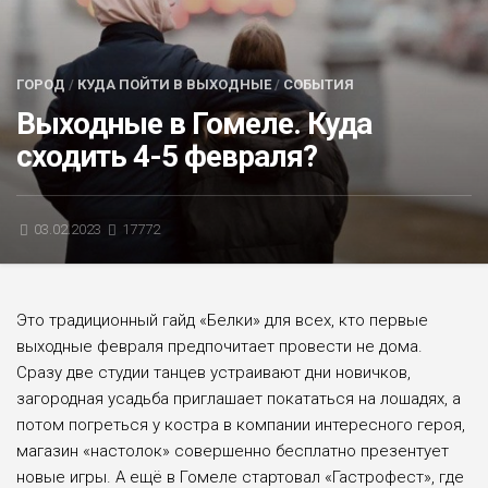
БЛИЦ-ОПРОС
АФИША
ГОРОД
/
КУДА ПОЙТИ В ВЫХОДНЫЕ
/
СОБЫТИЯ
Выходные в Гомеле. Куда
сходить 4-5 февраля?
03.02.2023
17772
Это традиционный гайд «Белки» для всех, кто первые
выходные февраля предпочитает провести не дома.
Сразу две студии танцев устраивают дни новичков,
загородная усадьба приглашает покататься на лошадях, а
потом погреться у костра в компании интересного героя,
магазин «настолок» совершенно бесплатно презентует
новые игры. А ещё в Гомеле стартовал «Гастрофест», где