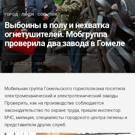
БЛИЦ-ОПРОС
ГОРОД
/
ЛЮДИ
/
СОБЫТИЯ
АФИША
Выбоины в полу и нехватка
огнетушителей. Мобгруппа
проверила два завода в Гомеле
09.02.2023
18345
Мобильная группа Гомельского горисполкома посетила
электромеханический и электротехнический заводы.
Проверить, как на производстве соблюдается
законодательство по охране труда, пришли инспектор
МЧС, милиция, специалисты городского центра гигиены и
представители других служб.