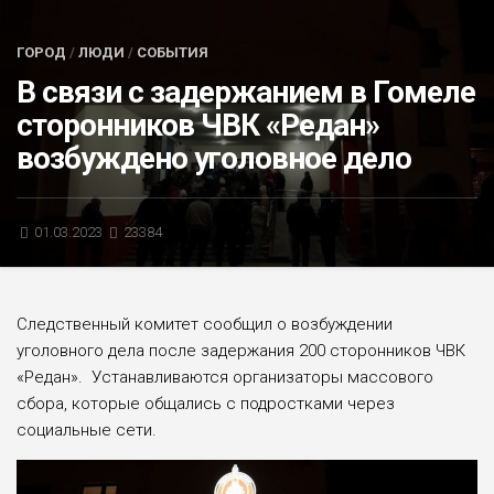
БЛИЦ-ОПРОС
ГОРОД
/
ЛЮДИ
/
СОБЫТИЯ
АФИША
В связи с задержанием в Гомеле
сторонников ЧВК «Редан»
возбуждено уголовное дело
01.03.2023
23384
Следственный комитет сообщил о возбуждении
уголовного дела после задержания 200 сторонников ЧВК
«Редан». Устанавливаются организаторы массового
сбора, которые общались с подростками через
социальные сети.