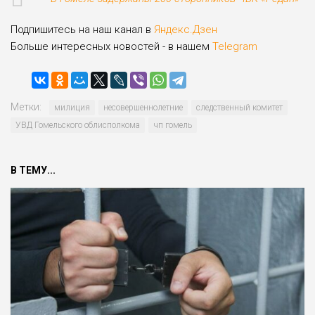
Подпишитесь на наш канал в
Яндекс.Дзен
Больше интересных новостей - в нашем
Telegram
Метки:
милиция
несовершеннолетние
следственный комитет
УВД Гомельского облисполкома
чп гомель
В ТЕМУ...