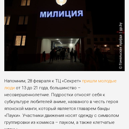
Напомним, 28 февраля к ТЦ «Секрет»
пришли молодые
люди
от 13 до 21 года, большинство –
несовершеннолетние. Подростки относят себя к
субкультуре любителей аниме, названого в честь героя
японской манги, который является главарем банды
«Пауки». Участники движения носят одежду с символом
группировки из комикса – пауком, а также клетчатые