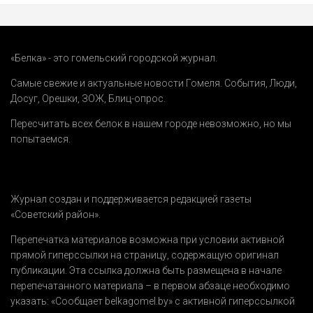
«Белка» - это гомельский городской журнал.
Самые свежие и актуальные новости Гомеля.
События
,
Люди
,
Досуг
,
Орешки
,
ЗОЖ
,
Блиц-опрос
.
Пересчитать всех белок в нашем городе невозможно, но мы
попытаемся.
Журнал создан и поддерживается редакцией газеты
«Советский район».
Перепечатка материалов возможна при условии активной
прямой гиперссылки на страницу, содержащую оригинал
публикации. Эта ссылка должна быть размещена в начале
перепечатанного материала – в первом абзаце необходимо
указать:
«Сообщает belkagomel.by»
с активной гиперссылкой