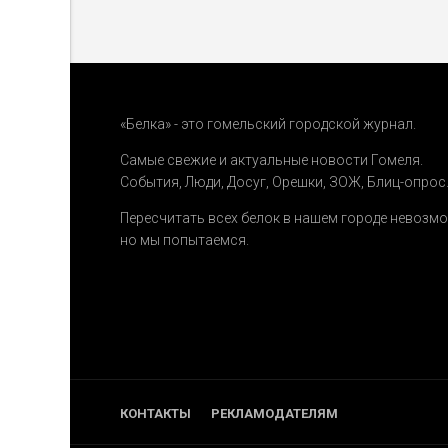
«Белка» - это гомельский городской журнал.
Самые свежие и актуальные новости Гомеля.
События
,
Люди
,
Досуг
,
Орешки
,
ЗОЖ
,
Блиц-опрос
Пересчитать всех белок в нашем городе невозм
но мы попытаемся.
КОНТАКТЫ
РЕКЛАМОДАТЕЛЯМ