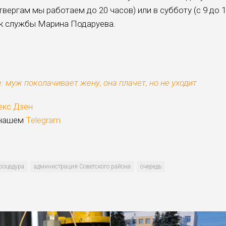
твергам мы работаем до 20 часов) или в субботу (с 9 до 
ник службы Марина Подаруева.
: муж поколачивает жену, она плачет, но не уходит
екс.Дзен
 нашем
Telegram
роцедура
администрация Советского района
очередь