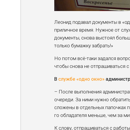
Леонид подавал документы в «од
приличное время. Нуж­ное от слу
документы, снова выстоял больш
только бумажку забрать!»
Но потом всё-таки задался вопр
чтобы снова не отпрашиваться с
В
службе «одно окно»
администра
– После выполнения ад­министра
очереди. За ними нужно обратить
сложены в от­дельных папочках по
го обладателя меньше, чем за ми
К слову, отпрашиваться с работ