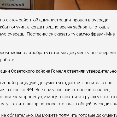
но окно» районной адми­нистрации, провёл в очереди
жбы получил, а когда пришло время забирать готовые
ую очередь. Постеснялся сказать ту самую фразу «Мне
осом: можно ли забрать готовые документы вне очереди,
 работы.
ции Советского района Гомеля ответили утвердительно
тивной процедуры документы отдаются заяви­телю вне
ся в окошко №4. Все они у нас приготов­лены заранее,
 номе­рам процедур, и могут оказаться в руках у законно
нуту. Так что автор вопроса отстоял в общей очереди зря
ы не обязательно. Вы можете получить готовые документ