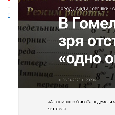
ГОРОД
/
ЛЮДИ
/
ОРЕШКИ
/
С
В Гоме
зря отс
«одно о
06.04.2023
20236
«А так можно было?», подумали 
читателя.