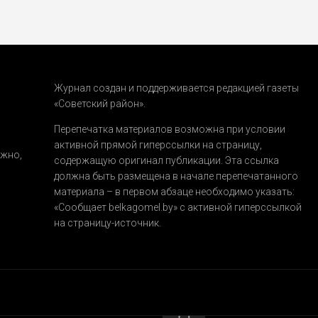
Журнал создан и поддерживается редакцией газеты
«Советский район».
.
Перепечатка материалов возможна при условии
активной прямой гиперссылки на страницу,
ожно,
содержащую оригинал публикации. Эта ссылка
должна быть размещена в начале перепечатанного
материала – в первом абзаце необходимо указать:
«Сообщает belkagomel.by»
с активной гиперссылкой
на страницу-источник.