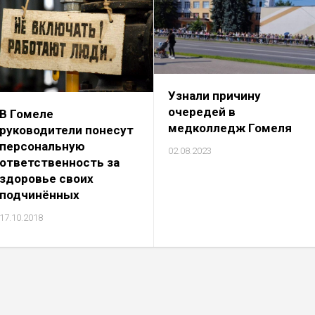
Узнали причину
очередей в
В Гомеле
медколледж Гомеля
руководители понесут
персональную
02.08.2023
ответственность за
здоровье своих
подчинённых
17.10.2018