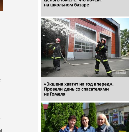
:
­
.
ы