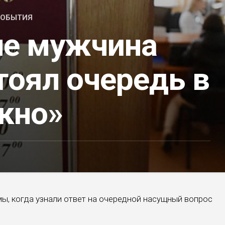
ОБЫТИЯ
ле мужчина
тоял очередь в
кно»
мы, когда узнали ответ на очередной насущный вопрос