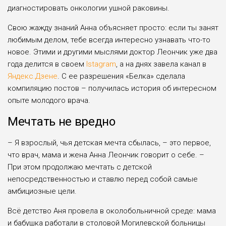
диагностировать онкологии ушной раковины.
Свою жажду знаний Анна объясняет просто: если ты занят
любимым делом, тебе всегда интересно узнавать что-то
новое. Этими и другими мыслями доктор Леончик уже два
года делится в своем
Istagram
, а на днях завела канал в
Яндекс.Дзене
. С ее разрешения «Белка» сделала
компиляцию постов – получилась история об интересном
опыте молодого врача.
Мечтать не вредно
– Я взрослый, чья детская мечта сбылась, – это первое,
что врач, мама и жена Анна Леончик говорит о себе. –
При этом продолжаю мечтать с детской
непосредственностью и ставлю перед собой самые
амбициозные цели.
Всё детство Аня провела в околобольничной среде: мама
и бабушка работали в столовой Могилевской больницы