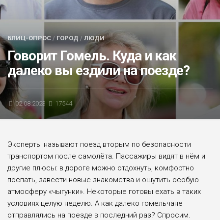
БЛИЦ-ОПРОС
АФИША
БЛИЦ-ОПРОС
/
ГОРОД
/
ЛЮДИ
Говорит Гомель. Куда и как
далеко вы ездили на поезде?
02.08.2023
17544
Эксперты называют поезд вторым по безопасности
транспортом после самолёта. Пас­сажиры видят в нём и
другие плюсы: в дороге можно отдохнуть, комфортно
поспать, завести новые знакомства и ощутить особую
атмос­феру «чыгунки». Некоторые готовы ехать в таких
условиях целую неделю. А как далеко гомельчане
отправлялись на поезде в послед­ний раз? Спросим.