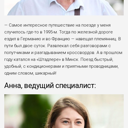
— Самое интересное путешествие на поезде у меня
случилось где-то в 1995-м. Тогда по желез­ной дороге
ездил в Германию и во Францию — на­вещал племянниц. В
пути был двое суток. Развле­кал себя разговорами с
попутчиками и разгадыва­нием кроссвордов. А в прошлом
году катался на «Штадлере» в Минск. Поезд быстрый,
удобный, с кондиционерами и приятными проводницами,
од­ним словом, шикарный!
Анна, ведущий специалист: