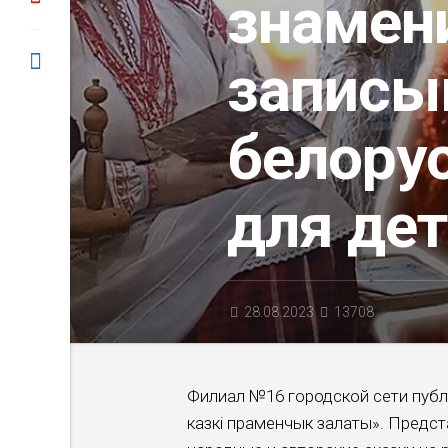
знамен
записы
белору
для де
28.08.2023
13708
Филиал №16 городской сети публ
казкі праменчык залаты». Предс