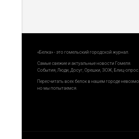
«Белка» - это гомельский городской журнал.
Самые свежие и актуальные новости Гомеля.
События
,
Люди
,
Досуг
,
Орешки
,
ЗОЖ
,
Блиц-опрос
Пересчитать всех белок в нашем городе невозм
но мы попытаемся.