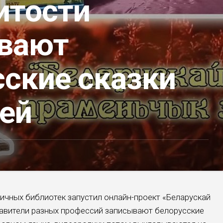
итости
вают
сские сказки
тей
ичных библиотек запустил онлайн-проект «Беларускай
тавители разных профессий записывают белорусские