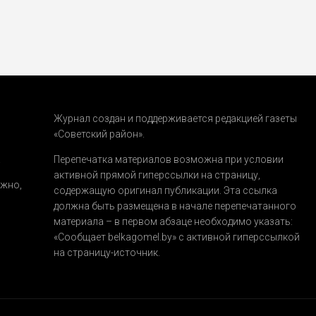
Журнал создан и поддерживается редакцией газеты
«Советский район».
.
Перепечатка материалов возможна при условии
активной прямой гиперссылки на страницу,
ожно,
содержащую оригинал публикации. Эта ссылка
должна быть размещена в начале перепечатанного
материала – в первом абзаце необходимо указать:
«Сообщает belkagomel.by»
с активной гиперссылкой
на страницу-источник.