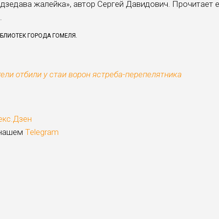
і дзедава жалейка», автор Сергей Давидович. Прочитает 
.
ИБЛИОТЕК ГОРОДА ГОМЕЛЯ.
ели отбили у стаи ворон ястреба-перепелятника
екс.Дзен
 нашем
Telegram