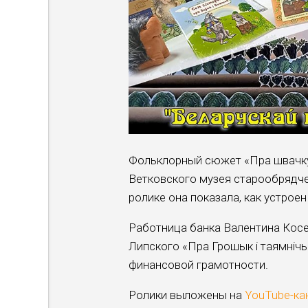
Фольклорный сюжет «Пра швачку
Ветковского музея старообрядче
ролике она показала, как устрое
Работница банка Валентина Косе
Липского «Пра Грошык і таямніч
финансовой грамотности.
Ролики выложены на
YouTube-ка