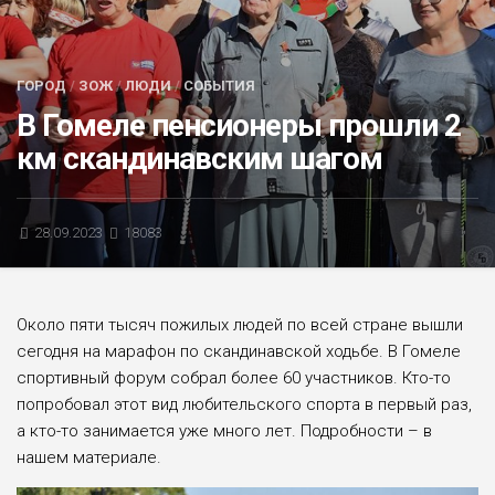
БЛИЦ-ОПРОС
АФИША
ГОРОД
/
ЗОЖ
/
ЛЮДИ
/
СОБЫТИЯ
В Гомеле пенсионеры прошли 2
км скандинавским шагом
28.09.2023
18083
Около пяти тысяч пожилых людей по всей стране вышли
сегодня на марафон по скандинавской ходьбе. В Гомеле
спортивный форум собрал более 60 участников. Кто-то
попробовал этот вид любительского спорта в первый раз,
а кто-то занимается уже много лет. Подробности – в
нашем материале.