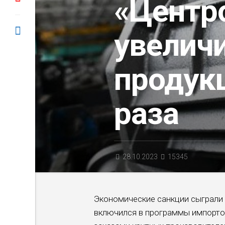
«Центр
увелич
продук
раза
28.10.2023
15345
Экономические санкции сыграли 
включился в программы импорто