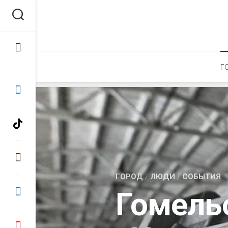
Перейти
к
содержанию
Г
ГОРОД
/
ЛЮДИ
/
СОБЫТИЯ
Гомель