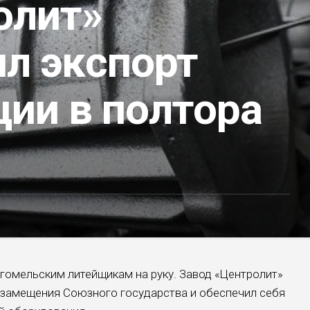
олит»
ил экспорт
ции в полтора
гомельским литейщикам на руку. Завод «Центролит»
замещения Союзного государства и обеспечил себя