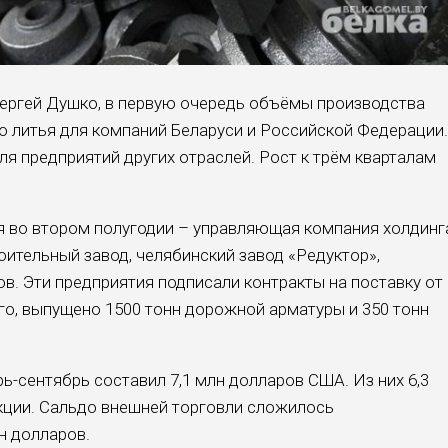
Сергей Душко, в первую очередь объёмы производства
о литья для компаний Беларуси и Российской Федерации.
я предприятий других отраслей. Рост к трём кварталам
ья во втором полугодии – управляющая компания холдинг
оительный завод, челябинский завод «Редуктор»,
в. Эти предприятия подписали контракты на поставку от
ого, выпущено 1500 тонн дорожной арматуры и 350 тонн
-сентябрь составил 7,1 млн долларов США. Из них 6,3
укции. Сальдо внешней торговли сложилось
н долларов.