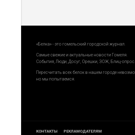
«Белка» - это гомельский городской журнал.
Самые свежие и актуальные новости Гомеля.
События
,
Люди
,
Досуг
,
Орешки
,
ЗОЖ
,
Блиц-опрос
Пересчитать всех белок в нашем городе невозм
но мы попытаемся.
КОНТАКТЫ
РЕКЛАМОДАТЕЛЯМ