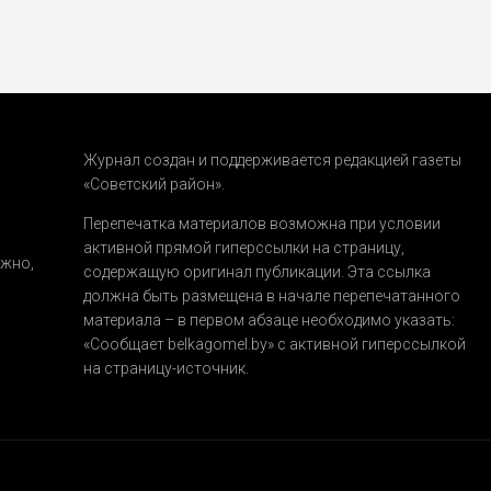
Журнал создан и поддерживается редакцией газеты
«Советский район».
.
Перепечатка материалов возможна при условии
активной прямой гиперссылки на страницу,
ожно,
содержащую оригинал публикации. Эта ссылка
должна быть размещена в начале перепечатанного
материала – в первом абзаце необходимо указать:
«Сообщает belkagomel.by»
с активной гиперссылкой
на страницу-источник.