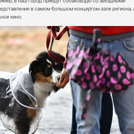
имер, в наш город приедут собаководы со звездными
едставление в самом большом концертом зале региона, 
ное кино.