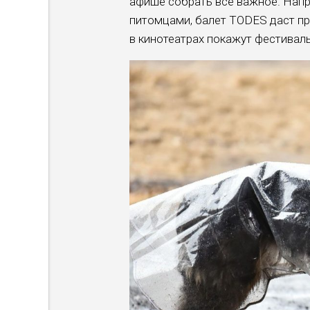
афише собрать всё важное. Напр
питомцами, балет TODES даст пр
в кинотеатрах покажут фестиваль