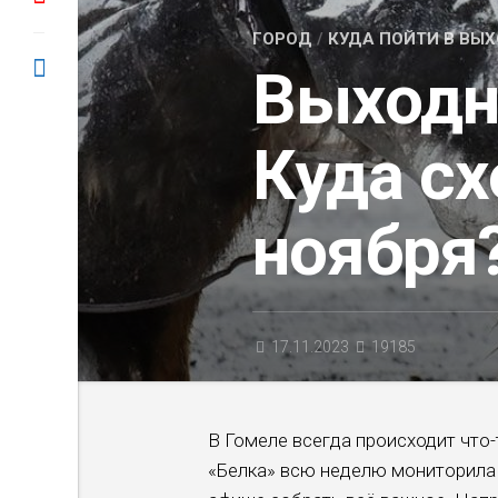
ГОРОД
/
КУДА ПОЙТИ В ВЫ
Выходн
Куда сх
ноября
17.11.2023
19185
В Гомеле всегда происходит что
«Белка» всю неделю мониторила 