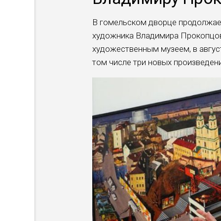
В гомельском дворце продолжае
художника Владимира Прокопцов
художественным музеем, в август
том числе три новых произведен