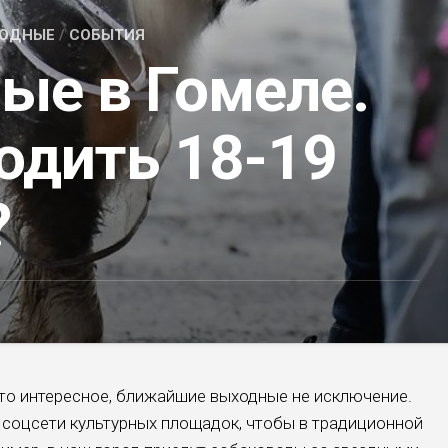
ХОДНЫЕ
/
СОБЫТИЯ
ые в Гомеле.
одить 18-19
?
-то интересное, ближайшие выходные не исключение.
соцсети культурных площадок, чтобы в традиционной