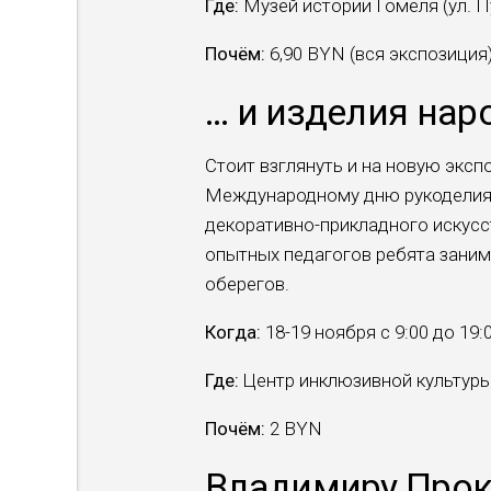
Где:
Музей истории Гомеля (ул. П
Почём:
6,90 BYN (вся экспозиция
… и изделия на
Стоит взглянуть и на новую экс
Международному дню рукоделия.
декоративно-прикладного искусс
опытных педагогов ребята заним
оберегов.
Когда:
18-19 ноября с 9:00 до 19:
Где:
Центр инклюзивной культуры 
Почём:
2 BYN
Владимиру Прок