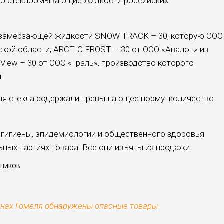
это стеклоомывающие жидкости российских
озамерзающей жидкости SNOW TRACK – 30, которую ООО
кой области, ARCTIC FROST – 30 от ООО «Авалон» из
 View – 30 от ООО «Граль», производство которого
.
ля стекла содержали превышающее норму количество
 гигиены, эпидемиологии и общественного здоровья
льных партиях товара. Все они изъяты из продажи.
ЧНИКОВ
инах Гомеля обнаружены опасные товары