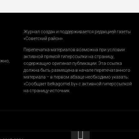
Журнал создан и поддерживается редакцией газеты
«Советский район».
.
Перепечатка материалов возможна при условии
активной прямой гиперссылки на страницу,
ожно,
содержащую оригинал публикации. Эта ссылка
должна быть размещена в начале перепечатанного
материала – в первом абзаце необходимо указать:
«Сообщает belkagomel.by»
с активной гиперссылкой
на страницу-источник.