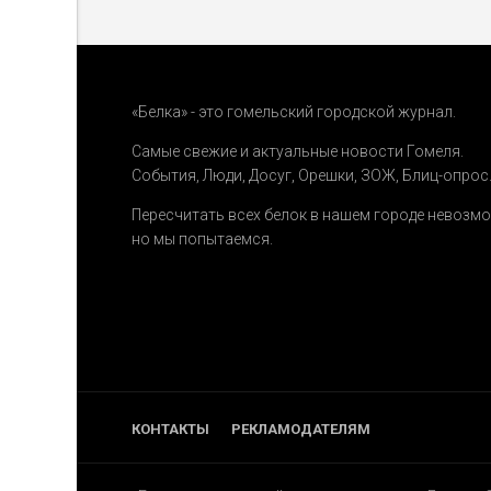
«Белка» - это гомельский городской журнал.
Самые свежие и актуальные новости Гомеля.
События
,
Люди
,
Досуг
,
Орешки
,
ЗОЖ
,
Блиц-опрос
Пересчитать всех белок в нашем городе невозм
но мы попытаемся.
КОНТАКТЫ
РЕКЛАМОДАТЕЛЯМ