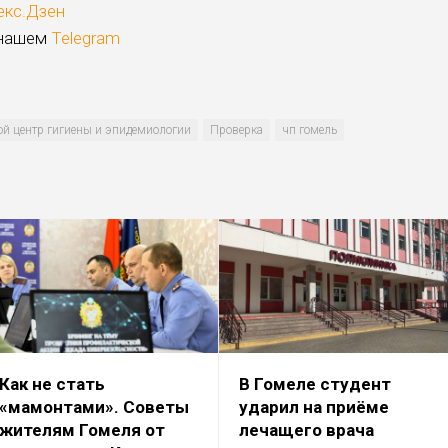
екс.Дзен
 нашем
Telegram
ой центр гигиены и эпидемиологии
Проверка
чп гомель
Как не стать
В Гомеле студент
«мамонтами». Советы
ударил на приёме
жителям Гомеля от
лечащего врача