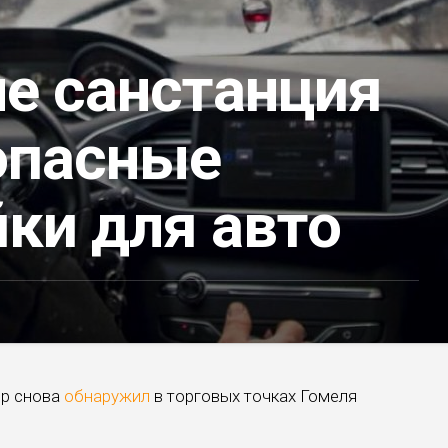
ле санстанция
опасные
ки для авто
ор снова
обнаружил
в торговых точках Гомеля