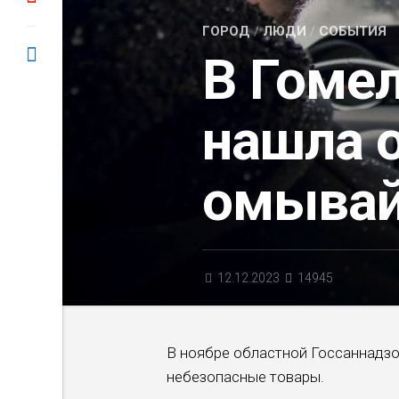
ГОРОД
/
ЛЮДИ
/
СОБЫТИЯ
В Гоме
нашла 
омывай
12.12.2023
14945
В ноябре областной Госсаннадз
небезопасные товары.