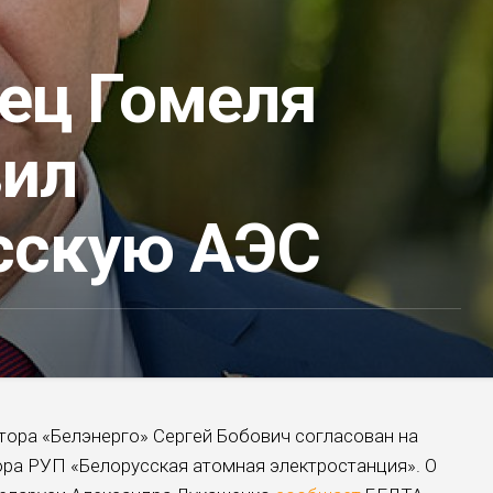
ец Гомеля
вил
сскую АЭС
тора «Белэнерго» Сергей Бобович согласован на
ра РУП «Белорусская атомная электростанция». О