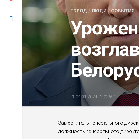
ГОРОД
/
ЛЮДИ
/
СОБЫТИЯ
Урожен
возгла
Белору
04.01.2024
22691
Заместитель генерального дирек
должность генерального директо