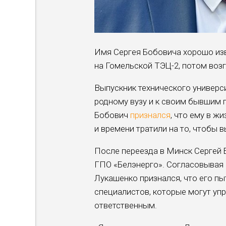
Имя Сергея Бобовича хорошо изв
на Гомельской ТЭЦ-2, потом воз
Выпускник технического универси
родному вузу и к своим бывшим 
Бобович
признался
, что ему в ж
и времени тратили на то, чтобы 
После переезда в Минск Сергей 
ГПО «Белэнерго». Согласовывая 
Лукашенко признался, что его пы
специалистов, которые могут уп
ответственным.