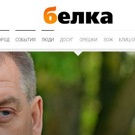
ОРОД
СОБЫТИЯ
ЛЮДИ
ДОСУГ
ОРЕШКИ
ЗОЖ
БЛИЦ-О