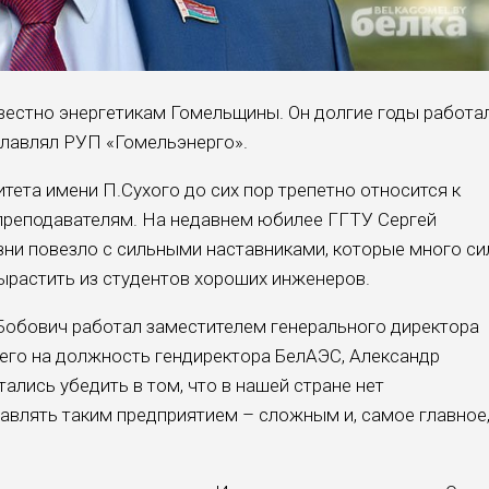
естно энергетикам Гомельщины. Он долгие годы работа
главлял РУП «Гомельэнерго».
тета имени П.Сухого до сих пор трепетно относится к
преподавателям. На недавнем юбилее ГГТУ Сергей
изни повезло с сильными наставниками, которые много си
вырастить из студентов хороших инженеров.
Бобович работал заместителем генерального директора
его на должность гендиректора БелАЭС, Александр
тались убедить в том, что в нашей стране нет
равлять таким предприятием – сложным и, самое главное