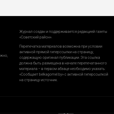
Журнал создан и поддерживается редакцией газеты
«Советский район».
.
Перепечатка материалов возможна при условии
активной прямой гиперссылки на страницу,
ожно,
содержащую оригинал публикации. Эта ссылка
должна быть размещена в начале перепечатанного
материала – в первом абзаце необходимо указать:
«Сообщает belkagomel.by»
с активной гиперссылкой
на страницу-источник.