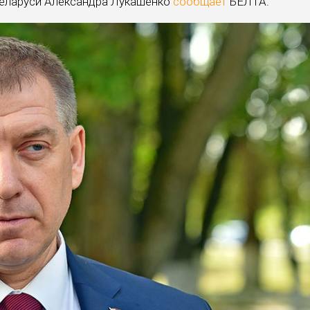
еларуси Александра Лукашенко
сообщает
БЕЛТА.