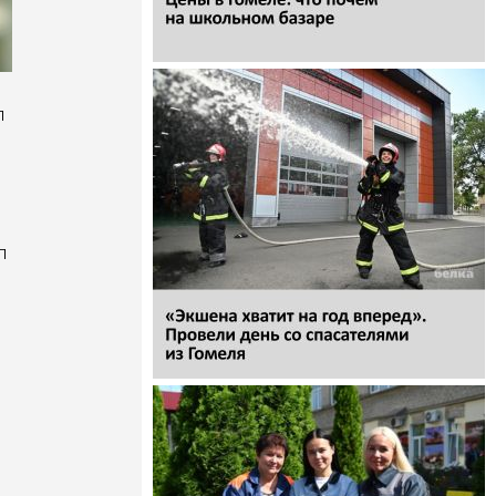
л
л
,