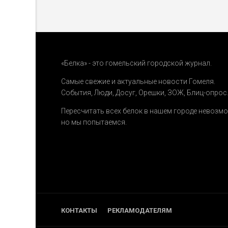
«Белка» - это гомельский городской журнал.
Самые свежие и актуальные новости Гомеля.
События
,
Люди
,
Досуг
,
Орешки
,
ЗОЖ
,
Блиц-опрос
Пересчитать всех белок в нашем городе невозм
но мы попытаемся.
КОНТАКТЫ
РЕКЛАМОДАТЕЛЯМ