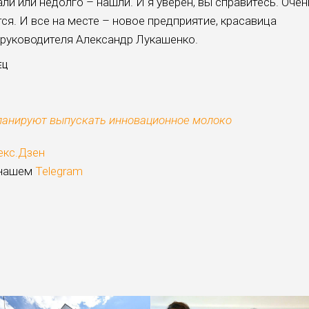
али или недолго – нашли. И я уверен, вы справитесь. Очен
тся. И все на месте – новое предприятие, красавица
о руководителя Александр Лукашенко.
ЕЦ
ланируют выпускать инновационное молоко
екс.Дзен
 нашем
Telegram