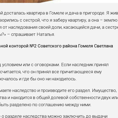
й досталась квартира в Гомеле и дача в пригороде. Я жи
орились с сестрой, что я заберу квартиру, а она – землю
 от наследования своей доли, касающейся дачи, а сестре
ы?» – спрашивает Наталья.
ной конторой №2 Советского района Гомеля Светлана
 условием или с оговорками. Если наследник принял
 считается, что он принял все причитающееся ему
лючалось и где бы оно ни находилось.
маете наследство и производите его раздел. Имущество,
тва и находится в общей долевой собственности двух ил
быть разделено по соглашению между ними.
 о разделе наследства можно заключить до выдачи