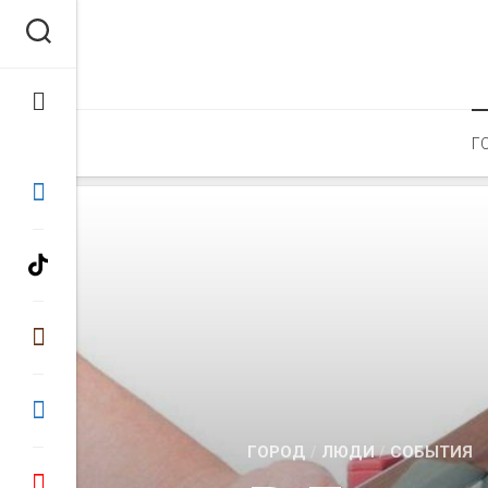
Перейти
к
содержанию
Г
ГОРОД
/
ЛЮДИ
/
СОБЫТИЯ