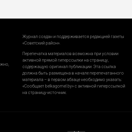
Журнал создан и поддерживается редакцией газеты
«Советский район».
.
Перепечатка материалов возможна при условии
активной прямой гиперссылки на страницу,
ожно,
содержащую оригинал публикации. Эта ссылка
должна быть размещена в начале перепечатанного
материала – в первом абзаце необходимо указать:
«Сообщает belkagomel.by»
с активной гиперссылкой
на страницу-источник.