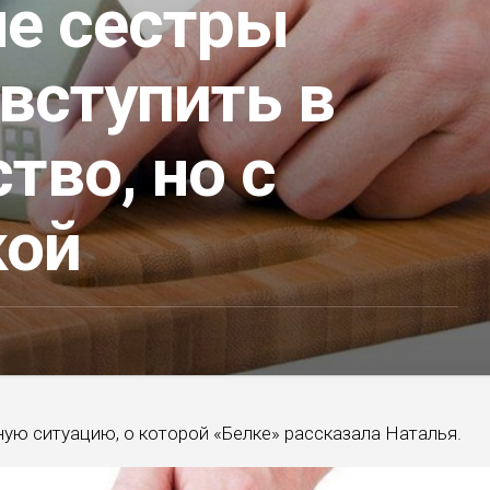
ле сестры
вступить в
тво, но с
кой
ую ситуацию, о которой «Белке» рассказала Наталья.