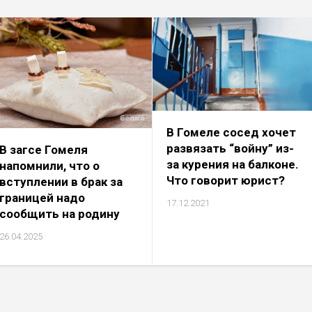
В Гомеле сосед хочет
развязать “войну” из-
В загсе Гомеля
за курения на балконе.
напомнили, что о
Что говорит юрист?
вступлении в брак за
границей надо
17.12.2021
сообщить на родину
26.04.2025