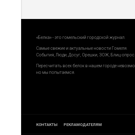
«Белка» - это гомельский городской журнал.
Самые свежие и актуальные новости Гомеля.
События
,
Люди
,
Досуг
,
Орешки
,
ЗОЖ
,
Блиц-опрос
Пересчитать всех белок в нашем городе невозм
но мы попытаемся.
КОНТАКТЫ
РЕКЛАМОДАТЕЛЯМ