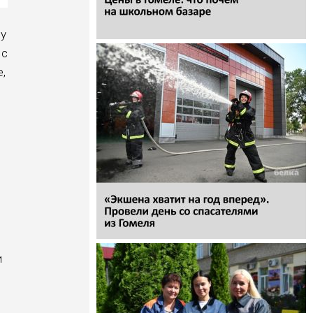
ву
 с
,
и