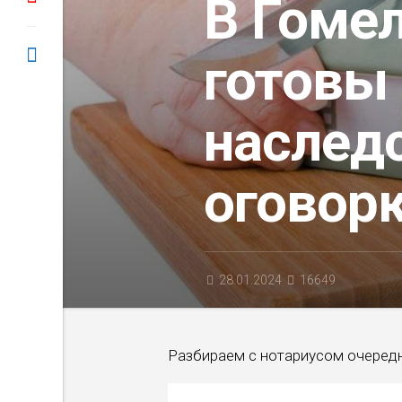
В Гоме
готовы 
наследс
оговор
28.01.2024
16649
Разбираем с нотариусом очередн