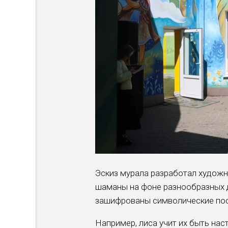
Эскиз мурала разработал худож
шаманы на фоне разнообразных д
зашифрованы символические пос
Например, лиса учит их быть на