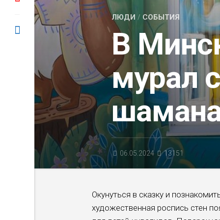
ЛЮДИ
/
СОБЫТИЯ
В Минс
мурал 
шаман
06.05.2024
13151
Окунуться в сказку и познакоми
художественная роспись стен п