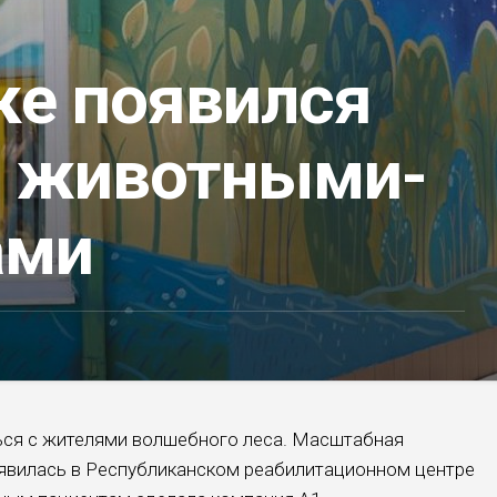
ке появился
с животными-
ами
ться с жителями волшебного леса. Масштабная
оявилась в Республиканском реабилитационном центре