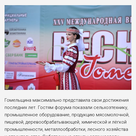
Гомельщина максимально представила свои достижения
по­следних лет. Гостям форума по­казали сельхозтехнику,
промыш­ленное оборудование, продукцию мясомолочной,
пищевой, дерево­обрабатывающей, химической и лёгкой
промышленности, ме­таллообработки, лесного хозяй­ства