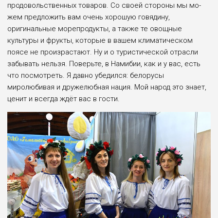
продовольственных това­ров. Со своей стороны мы мо­
жем предложить вам очень хо­рошую говядину,
оригинальные морепродукты, а также те ово­щные
культуры и фрукты, ко­торые в вашем климатическом
поясе не произрастают. Ну и о туристической отрасли
забы­вать нельзя. Поверьте, в Нами­бии, как и у вас, есть
что посмо­треть. Я давно убедился: бело­русы
миролюбивая и дружелюб­ная нация. Мой народ это знает,
ценит и всегда ждёт вас в гости.