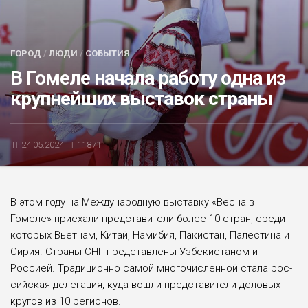
БЛИЦ-ОПРОС
АФИША
ГОРОД
/
ЛЮДИ
/
СОБЫТИЯ
В Гомеле начала работу одна из
круп­нейших выставок страны
24.05.2024
11871
В этом году на Международ­ную выставку «Весна в
Гомеле» приехали представители более 10 стран, среди
которых Вьет­нам, Китай, Намибия, Пакистан, Палестина и
Сирия. Страны СНГ представлены Узбекиста­ном и
Россией. Традиционно са­мой многочисленной стала рос­
сийская делегация, куда вошли представители деловых
кругов из 10 регионов.