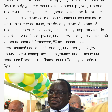
предо­ставляете такой простор для дет­ского творчества.
Ведь это буду­щее страны, и меня очень радует, что оно
такое интеллектуальное, задорное и мирное. К сожале­
нию, палестинские дети сегодня лишены возможности
жить так же счастливо, как белорусские. А около 15
тысяч из них уже так никогда и не станут взрослыми. Но
как бы нам не было трудно, мы знаем, что здесь, в мирной
и процветающей Беларуси, 80 лет назад также
пережившей насто­ящий геноцид, мы всегда найдём
понимание и поддержку,
— поделился впечатлениями
совет­ник Посольства Палестины в Беларуси Набиль
Буршалли.