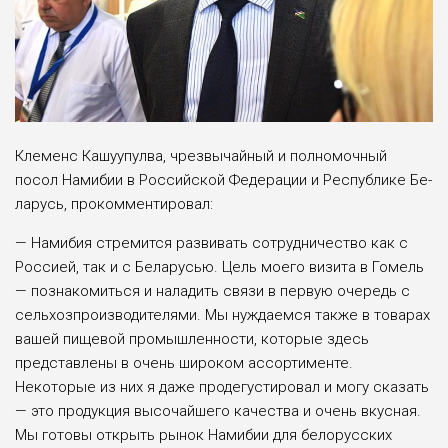
Клеменс Кашуупулва, чрез­вычайный и полномочный
посол Намибии в Российской Федерации и Республике Бе­
ларусь, прокомментировал:
— Намибия стремится разви­вать сотрудничество как с
Рос­сией, так и с Беларусью. Цель моего визита в Гомель
— по­знакомиться и наладить связи в первую очередь с
сельхозпро­изводителями. Мы нуждаемся также в товарах
вашей пище­вой промышленности, которые здесь
представлены в очень ши­роком ассортименте.
Некоторые из них я даже продегустировал и могу сказать
— это продукция высочайшего качества и очень вкусная.
Мы готовы открыть рынок Намибии для белорус­ских