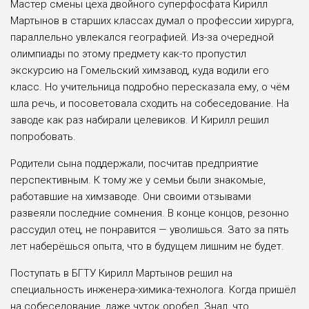
Мастер смены цеха двойного суперфосфата Кирилл
Мартынов в старших классах думал о профессии хирурга,
параллельно увлекался географией. Из-за очередной
олимпиады по этому предмету как-то пропустил
экскурсию на Гомельский химзавод, куда водили его
класс. Но учительница подробно пересказала ему, о чём
шла речь, и посоветовала сходить на собеседование. На
заводе как раз набирали целевиков. И Кирилл решил
попробовать.
Родители сына поддержали, посчитав предприятие
перспективным. К тому же у семьи были знакомые,
работавшие на химзаводе. Они своими отзывами
развеяли последние сомнения. В конце концов, резонно
рассудил отец, не понравится — уволишься. Зато за пять
лет наберёшься опыта, что в будущем лишним не будет.
Поступать в БГТУ Кирилл Мартынов решил на
специальность инженера-химика-технолога. Когда пришёл
на собеседование, даже чуток оробел. Знал, что