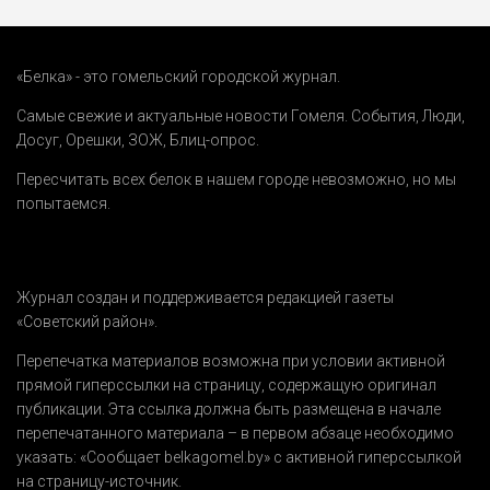
«Белка» - это гомельский городской журнал.
Самые свежие и актуальные новости Гомеля.
События
,
Люди
,
Досуг
,
Орешки
,
ЗОЖ
,
Блиц-опрос
.
Пересчитать всех белок в нашем городе невозможно, но мы
попытаемся.
Журнал создан и поддерживается редакцией газеты
«Советский район».
Перепечатка материалов возможна при условии активной
прямой гиперссылки на страницу, содержащую оригинал
публикации. Эта ссылка должна быть размещена в начале
перепечатанного материала – в первом абзаце необходимо
указать:
«Сообщает belkagomel.by»
с активной гиперссылкой
на страницу-источник.