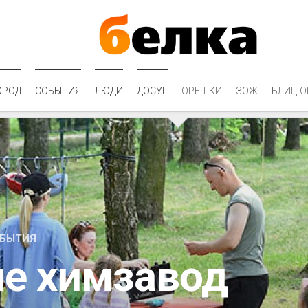
ОРОД
СОБЫТИЯ
ЛЮДИ
ДОСУГ
ОРЕШКИ
ЗОЖ
БЛИЦ-О
БЫТИЯ
ле химзавод