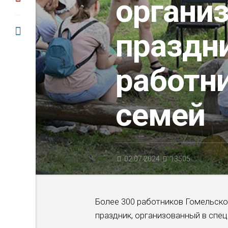
органи
праздн
работни
семей
02.07.2024
13505
Более 300 работников Гомельско
праздник, организованный в спец