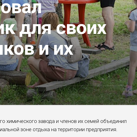
зовал
ик для своих
ков и их
го химического завода и членов их семей объединил
иальной зоне отдыха на территории предприятия.