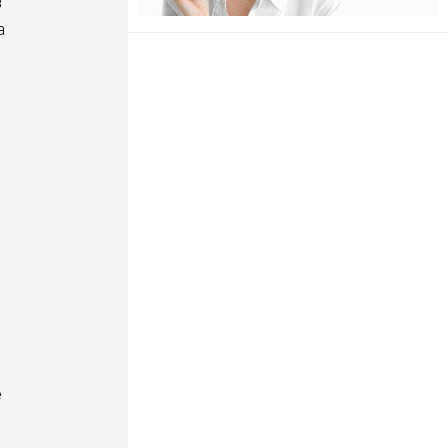
в
а
е