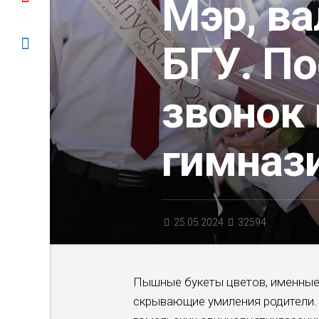
Мэр, ва
БГУ. П
звонок
гимназ
25.05.2024
32594
Пышные букеты цветов, именные 
скрывающие умиления родители. 