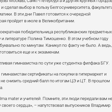
вузы Москвы, Санкт-Петербурга и других крупных городо
и сделал выбор в пользу Белгосуниверситета, факультет
тики. В эти дни Павел готовится к очередной
ая пройдет в июле в Великобритании.
роекратная победительница республиканских предметных
 и литературе Полина Тимошенко. В этом учебном году
буквально по минутам. Каникул по факту не было. А ведь,
отовиться еще и к экзаменам.
тливая гимназистка по сути уже студентка филфака БГУ.
 гимназистам сертификаты на покупки в гипермаркет и
не снизить средний балл по итогам ЦЭ и ЦТ. В прошлом
а.
alma mater и учителей. Помните, эти люди передали вам н
ку своего сердца», – напутствовал выпускников Владимир