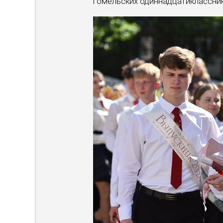
гомельских одиннадцатиклассник