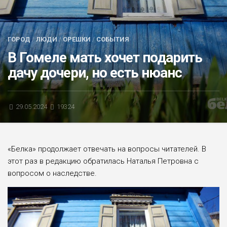
БЛИЦ-ОПРОС
АФИША
ГОРОД
/
ЛЮДИ
/
ОРЕШКИ
/
СОБЫТИЯ
В Гомеле мать хочет подарить
дачу дочери, но есть нюанс
29.05.2024
19324
«Белка» продолжает отвечать на вопросы читателей. В
этот раз в редакцию обратилась Наталья Петровна с
вопросом о наследстве.