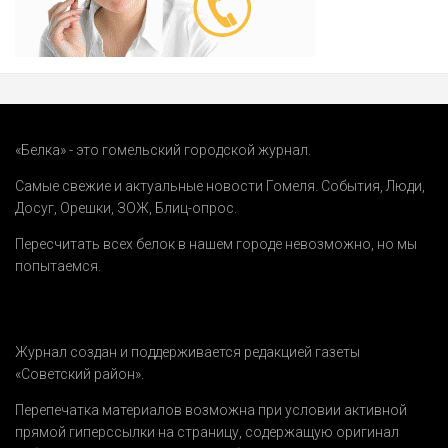
«Белка» - это гомельский городской журнал.
Самые свежие и актуальные новости Гомеля.
События
,
Люди
,
Досуг
,
Орешки
,
ЗОЖ
,
Блиц-опрос
.
Пересчитать всех белок в нашем городе невозможно, но мы
попытаемся.
Журнал создан и поддерживается редакцией газеты
«Советский район».
Перепечатка материалов возможна при условии активной
прямой гиперссылки на страницу, содержащую оригинал