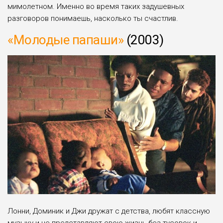
мимолетном. Именно во время таких задушевных
разговоров понимаешь, насколько ты счастлив.
«Молодые папаши»
(2003)
Лонни, Доминик и Джи дружат с детства, любят классную
музыку и не представляют свою жизнь без тусовок и