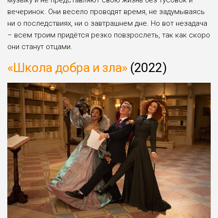
вечеринок. Они весело проводят время, не задумываясь
ни о последствиях, ни о завтрашнем дне. Но вот незадача
– всем троим придётся резко повзрослеть, так как скоро
они станут отцами.
«Школа добра и зла»
(2022)