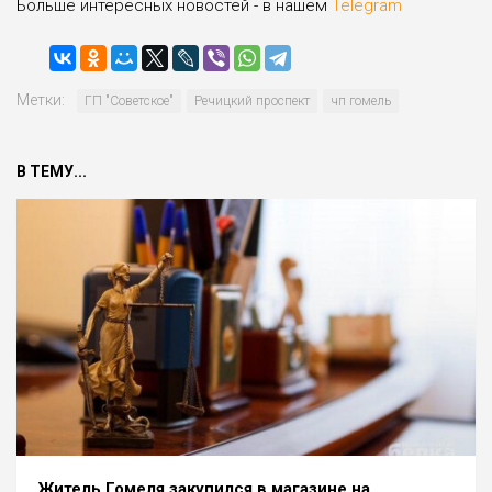
Больше интересных новостей - в нашем
Telegram
Метки:
ГП "Советское"
Речицкий проспект
чп гомель
В ТЕМУ...
Житель Гомеля закупился в магазине на