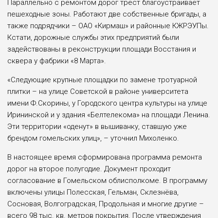
Параллельно с ремонтом дорог трест благоустраивает
пешеходные зоны. Работают две собственные бригады, а
также подрядчики – ОАО «Кирмаш» и районные КЖРЭУПы.
Кстати, дорожные службы этих предприятий были
задействованы в реконструкции площади Восстания и
сквера у фабрики «8 Марта».
«Следующие крупные площадки по замене тротуарной
плитки – на улице Советской в районе университета
имени Ф.Скорины, у Городского центра культуры на улице
Ирининской и у здания «Белтелекома» на площади Ленина.
Эти территории «оденут» в вышиванку, ставшую уже
брендом гомельских улиц», – уточнил Михоленко.
В настоящее время сформирована программа ремонта
дорог на второе полугодие. Документ проходит
согласование в Гомельском облисполкоме. В программу
включены улицы Полесская, Гельман, Склезнёва,
Сосновая, Волгоградская, Продольная и многие другие –
всего 98 тыс. кв. метров покрытия. После утверждения