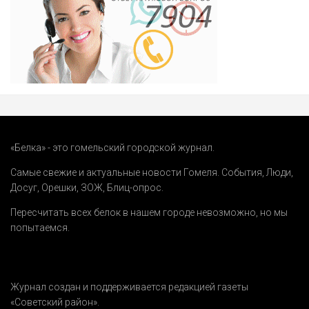
«Белка» - это гомельский городской журнал.
Самые свежие и актуальные новости Гомеля.
События
,
Люди
,
Досуг
,
Орешки
,
ЗОЖ
,
Блиц-опрос
.
Пересчитать всех белок в нашем городе невозможно, но мы
попытаемся.
Журнал создан и поддерживается редакцией газеты
«Советский район».