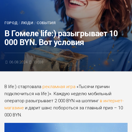
БЛИЦ-ОПРОС
АФИША
ГОРОД
/
ЛЮДИ
/
СОБЫТИЯ
В Гомеле life:) разыгрывает 10
000 BYN. Вот условия
06.08.2024
13038
В life:) стартовала
рекламная игра
«Тысячи причин
подключиться на life:)». Каждую неделю мобильный
оператор разыгрывает 2 000 BYN на шоппинг
в интернет-
магазине
и дарит шанс побороться за главный приз – 10
000 BYN.