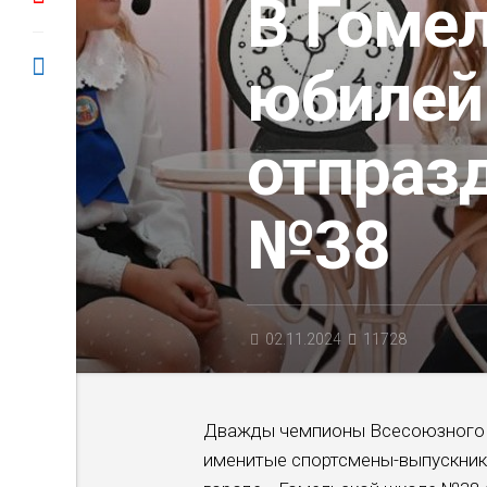
В Гомел
юбилей
отпраз
№38
02.11.2024
11728
Дважды чемпионы Всесоюзного п
именитые спортсмены-выпускники