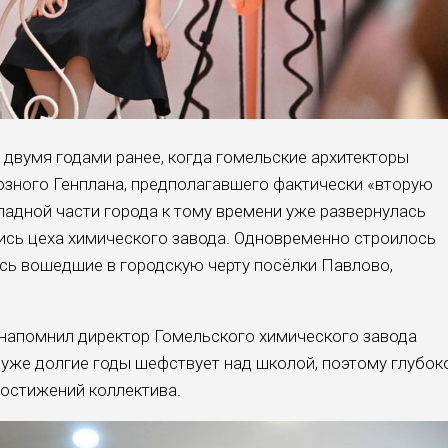
а двумя годами ранее, когда гомельские архитекторы
озного Генплана, предполагавшего фактически «вторую
падной части города к тому времени уже развернулась
ись цеха химического завода. Одновременно строилось
сь вошедшие в городскую черту посёлки Павлово,
 напомнил директор Гомельского химического завода
уже долгие годы шефствует над школой, поэтому глубок
 достижений коллектива.