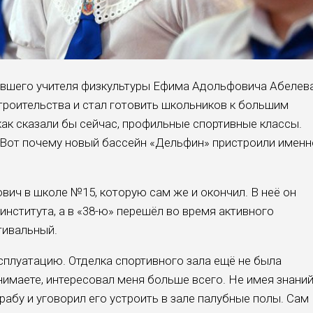
ывшего учителя физкультуры Ефима Адольфовича Абелева
строительства и стал готовить школьников к большим
 как сказали бы сейчас, профильные спортивные классы.
 Вот почему новый бассейн «Дельфин» пристроили именн
вич в школе №15, которую сам же и окончил. В неё он
института, а в «38-ю» перешёл во время активного
тивальный.
сплуатацию. Отделка спортивного зала ещё не была
онимаете, интересовал меня больше всего. Не имея знани
орабу и уговорил его устроить в зале палубные полы. Сам