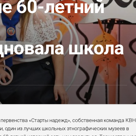
е 60-летний
дновала школа
ервенства «Старты надежд», собственная команда КВН
, один из лучших школьных этнографических музеев в