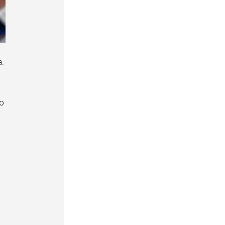
.
о
й