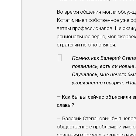
Во время общения могли обсужда
Кстати, имея соб­ственное уже с
ветам профессионалов. Не скажу,
рациональное зерно, мог скорре
страте­гии не отклонялся.
Помню, как Валерий Степа
появились, есть ли новые 
Случалось, мне нечего был
укоризненно говорил: «Па
— Как бы вы сейчас объясни­ли 
сла­вы?
— Валерий Степанович был че­ло
обществен­ные проблемы и умеющ
создания в Гомеле военного му­з