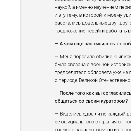
наукой, а именно изуче­нием пер
и эту тему, в которой, к моему у
расстались довольные друг дру­г
предложение перей­ти работать в
— А чем ещё запомнилось то со­
— Меня поразило обилие книг как 
была связана с во­енной историе
председателя облсовета уже не п
о периоде Великой Отечественно
— После того как вы согласи­лись
общаться со своим куратором?
— Виделись едва ли не каждый д
её официально­го открытия он пос
только с начальством, но и со вс