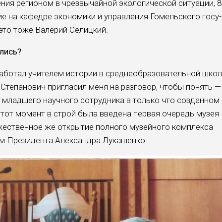
ия ре­гионом в чрезвычайной экологиче­ской ситуации, 8
ие на кафедре эконо­мики и управления Гомельского госу­
это тоже Валерий Селицкий.
ились?
 работал учителем истории в средне­образовательной шко
тепанович при­гласил меня на разговор, чтобы по­нять —
 младшего научного сотрудни­ка в только что созданном
а тот момент в строй была введена первая очередь му­зея
­жественное же открытие полного му­зейного комплекса
ием Президента Алексан­дра Лукашенко.