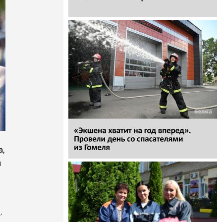
а,
я
,