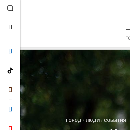
Перейти
к
содержанию
Г
ГОРОД
/
ЛЮДИ
/
СОБЫТИЯ