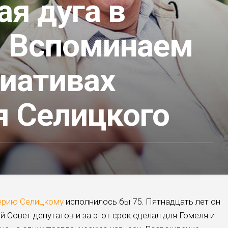
я дуга в
. Вспоминаем
циативах
я Селицкого
ерию Селицкому
исполнилось бы 75. Пятнадцать лет он
й Совет депутатов и за этот срок сделал для Гомеля и