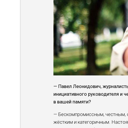
— Павел Леонидович, журна­лист
инициативного руководителя и ч
в вашей па­мяти?
— Бескомпромиссным, честным, с
жёстким и категорич­ным. Насто