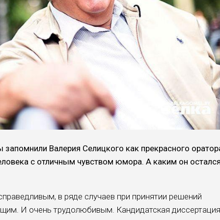
ы запомнили Валерия Селицкого как прекрасного орато­р
еловека с отличным чувством юмо­ра. А каким он осталс
праведливым, в ряде случаев при при­нятии решений
ящим. И очень трудолюби­вым. Кандидатская диссертация