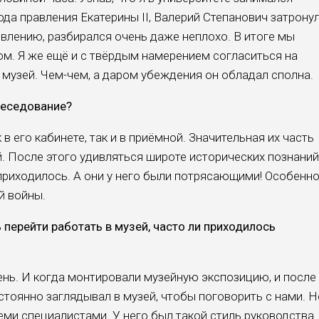
иода правления Екатерины II, Валерий Степанович затрону
дивлению, разбирался очень даже неплохо. В ито­ге мы
ом. Я же ещё и с твёрдым намерени­ем согласиться на
 музей. Чем-чем, а даром убеждения он обладал сполна.
беседование?
в его кабинете, так и в приёмной. Зна­чительная их часть
й. После этого удив­ляться широте исторических познаний
рихо­дилось. А они у него были потрясаю­щими! Особенн
й войны.
 перейти работать в му­зей, часто ли приходилось
ень. И когда монтировали музейную экспозицию, и после
тоянно загляды­вал в музей, чтобы поговорить с на­ми. Н
еми специалистами. У него был та­кой стиль руководства.