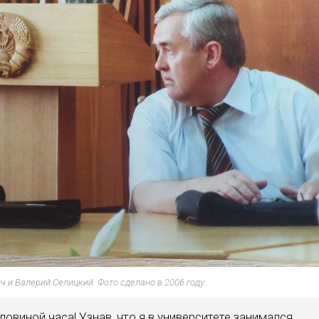
 и Валерий Селицкий. Фото сделано в 2006 году.
­виной часа! Узнав, что я в университе­те занимался