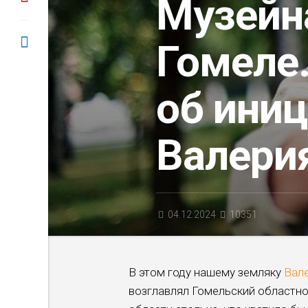
Музейна
Гомеле
об ини
Валери
04.12.2024
10351
В этом году нашему земляку
Вал
возглав­лял Гомельский областно