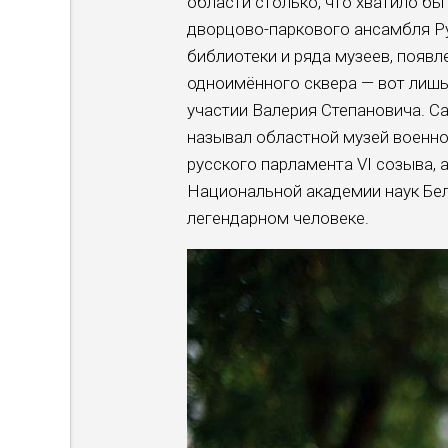
области столько, что хватило бы
дворцово-паркового ансамбля Ру
библиотеки и ряда музеев, появл
одноимённого сквера — вот лишь
участии Валерия Степановича. 
называл областной музей военно
русского парламента VI созыва,
Национальной академии наук Бе
легендарном человеке.