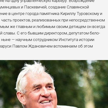
 не на одну управ­ленческую карьеру. Возрождение
мянцевых и Паскевичей, созда­ние Славянской
ение в центре города памятника Кириллу Туровскому и
 часть проектов, реализованных при непосредственном
Самым же главным и любимым своим дети­щем он всегда
й славы. С его быв­шим директором, депутатом бело­
 а ныне — научным сотрудником Института истории
ларуси Павлом Ждановичем вспоминаем об этом