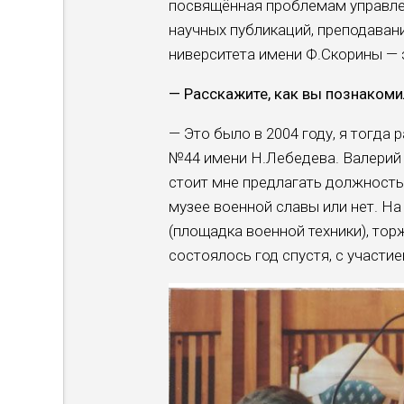
по­свящённая проблемам управлен
научных публика­ций, преподаван
ниверситета имени Ф.Скорины — 
— Расскажите, как вы познако­м
— Это было в 2004 году, я тогда
№44 имени Н.Лебедева. Валерий С
стоит мне предлагать долж­ность
музее во­енной славы или нет. Н
(площадка военной техники), тор
состоялось год спу­стя, с участ