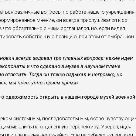
ть­ся различные вопросы по работе на­шего учреждения.
формированное мне­ние, он всегда прислушивался к со­
 что обязательно с ними соглашался, но, если видел
ктировать собственную пози­цию, при этом от выбранной
нович всегда задавал три главных вопроса: какие идеи
экспонаты и что сделано в музее в на­учном плане.
о ответить. Тогда он тяжко вздыхал и негромко, но
вел, мы преступно теряем время».
его одержимость открыть в нашем городе музей военной
веком системным, последователь­ным, остро чувствующи
им мыслить на отдалённую перспективу. Уверен, идея
ея пришла к нему неслучайно. Ещё на рубеже нулевых он