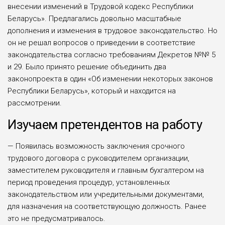
внесении изме­нений в Трудовой кодекс Республи­ки
Беларусь». Предлагались доволь­но масштабные
дополнения и изме­нения в трудовое законодательство. Но
он не решал вопросов о приведе­нии в соответствие
законодательства согласно требованиям Декретов №№ 5
и 29. Было принято решение объе­динить два
законопроекта в один «Об изменении некоторых законов
Респу­блики Беларусь», который и находит­ся на
рассмотрении.
Изучаем претендентов на работу
— Появилась возможность заклю­чения срочного
трудового договора с руководителем организации,
замести­телем руководителя и главным бух­галтером на
период проведения про­цедур, установленных
законодатель­ством или учредительными докумен­тами,
для назначения на соответству­ющую должность. Ранее
это не пред­усматривалось.