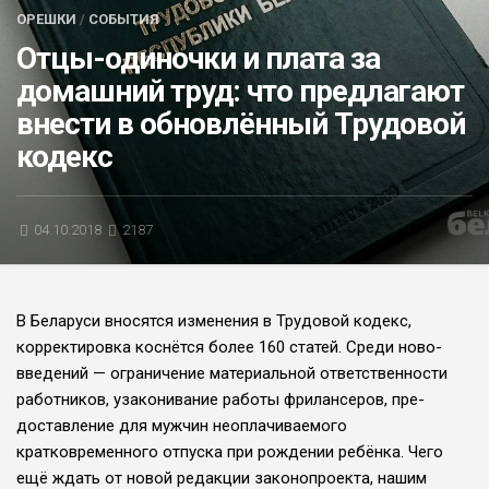
ОРЕШКИ
/
СОБЫТИЯ
БЛИЦ-ОПРОС
Отцы-одиночки и плата за
АФИША
домашний труд: что предлагают
внести в обновлённый Трудовой
кодекс
04.10.2018
2187
В Беларуси вносятся изменения в Трудовой кодекс,
корректировка кос­нётся более 160 статей. Среди ново­
введений — ограничение материаль­ной ответственности
работников, уза­конивание работы фрилансеров, пре­
доставление для мужчин неоплачива­емого
кратковременного отпуска при рождении ребёнка. Чего
ещё ждать от новой редакции законопроекта, нашим