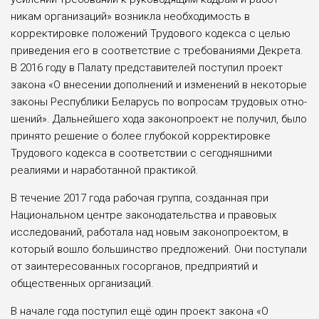
никам организаций» возникла необ­ходимость в
корректировке положе­ний Трудового кодекса с целью
при­ведения его в соответствие с требова­ниями Декрета.
В 2016 году в Палату представителей поступил проект
зако­на «О внесении дополнений и измене­ний в некоторые
законы Республики Беларусь по вопросам трудовых отно­
шений». Дальнейшего хода законопро­ект не получил, было
принято реше­ние о более глубокой корректировке
Трудового кодекса в соответствии с сегодняшними
реалиями и наработан­ной практикой.
В течение 2017 года рабочая группа, созданная при
Национальном центре законодательства и правовых
иссле­дований, работала над новым законо­проектом, в
который вошло большин­ство предложений. Они поступали
от заинтересованных госорганов, пред­приятий и
общественных организаций.
В начале года поступил ещё один проект закона «О