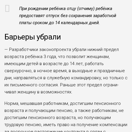
При рождении ребёнка отцу (отчи­му) ребёнка
предоставят отпуск без сохранения заработной
платы сроком до 14 календарных дней.
Барьеры убрали
— Разработчики законопроекта убрали нижний предел
возраста ребён­ка 3 года, что позволит женщинам,
имеющим детей в возрасте до 14 лет, работать
сверхурочно, в ночное вре­мя, в выходные и праздничные
дни, направляться в служебную команди­ровку, но только с
их письменного согласия. Раньше этот предел ограни­
чивал женщину в возможностях.
Норма, мешавшая работникам, достигшим пенсионного
возраста и получающим пенсию, а также работ­никам, не
достигшим пенсионного возраста, но получающим
трудовую пенсию, иметь право на получение компенсации
за досрочное расторже­ние контракта в связи с