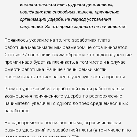
исполнительской или трудовой дис­циплины,
повлёкших или способ­ных повлечь причинение
организа­ции ущерба, на период устранения
нарушений. За это время зарплата не начисляется.
Появилось указание на то, что зара­ботная плата
работника максималь­ным размером не ограничивается.
Статью 77 дополнили таким обра­зом, что недополученные
премии надо будет выплачивать, в том числе и в случае
смерти работника. Раньше чле­ны семьи могли
рассчитывать толь­ко на неполученную часть зарплаты.
Размер удержаний из заработной платы работника для
возмещения причиненного ущерба, по распоряже­нию
нанимателя, увеличен с одного до трех среднемесячных
заработков.
Но одновременно появилась нор­ма, ограничивающая
размер удержа­ний из заработной платы (в том чис­ле и по