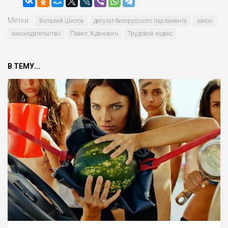
Метки:
Виталий Шилов
депутат белорусско­го парламента
закон
законодательство
Павел Жданович
Трудовой кодекс
В ТЕМУ...