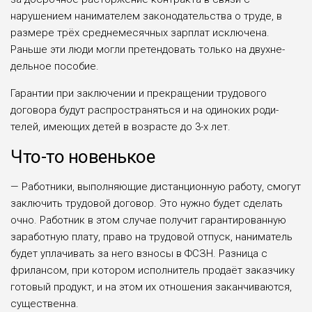
нарушением нанимателем законодательства о тру­де, в
размере трёх среднемесячных зарплат исключена.
Раньше эти люди могли претендовать только на двухне­
дельное пособие.
Гарантии при заключении и прекра­щении трудового
договора будут рас­пространяться и на одиноких роди­
телей, имеющих детей в возрасте до 3-х лет.
Что-то новенькое
— Работники, выполняющие дис­танционную работу, смогут
заклю­чить трудовой договор. Это нуж­но будет сделать
очно. Работник в этом случае получит гаранти­рованную
заработную плату, пра­во на трудовой отпуск, нанима­тель
будет уплачивать за него взно­сы в ФСЗН. Разница с
фрилансом, при котором исполнитель прода­ёт заказчику
готовый продукт, и на этом их отношения заканчиваются,
существенна.