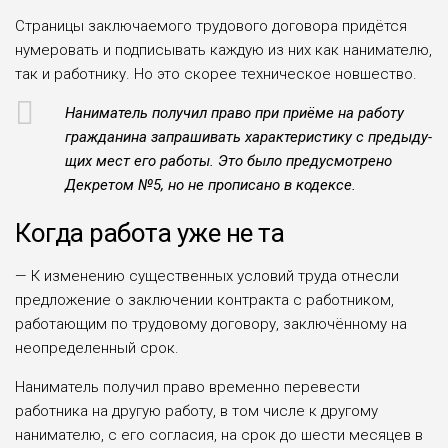
Страницы заключаемого трудового договора придётся
нумеровать и под­писывать каждую из них как нанима­телю,
так и работнику. Но это скорее техническое новшество.
Наниматель получил право при приёме на работу
гражданина запра­шивать характеристику с предыду­
щих мест его работы. Это было пред­усмотрено
Декретом №5, но не про­писано в кодексе.
Когда работа уже не та
— К изменению существенных условий труда отнесли
предло­жение о заключении контракта с работником,
работающим по тру­довому договору, заключённому на
неопределенный срок.
Наниматель получил право времен­но перевести
работника на другую работу, в том числе к другому
нанима­телю, с его согласия, на срок до шести месяцев в