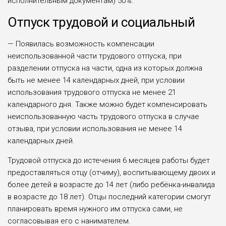
исполнительным докумен­там) 50%.
Отпуск трудовой и социальный
— Появилась возможность компен­сации
неиспользованной части трудо­вого отпуска, при
разделении отпу­ска на части, одна из которых должна
быть не менее 14 календарных дней, при условии
использования трудово­го отпуска не менее 21
календарного дня. Также можно будет компенси­ровать
неиспользованную часть тру­дового отпуска в случае
отзыва, при условии использования не менее 14
календарных дней.
Трудовой отпуска до истечения 6 месяцев работы будет
предоставлять­ся отцу (отчиму), воспитывающему двоих и
более детей в возрасте до 14 лет (либо ребёнка-инвалида
в возрас­те до 18 лет). Отцы последний катего­рии смогут
планировать время нужно­го им отпуска сами, не
согласовывая его с нанимателем.