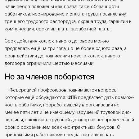
чаши весов положены как права, так и обязанности
работников: норми­рование и оплата труда, правила вну­
треннего трудового распорядка, охра­на труда, гарантии и
компенсации, сроки выплаты заработной платы.
Срок действия коллективного дого­вора можно
продлевать ещё на три года, но не более одного раза, а
срок действия до подписания нового кол­лективного
договора ограничили шестью месяцами.
Но за членов поборются
— Федерацией профсоюзов подни­маются вопросы,
которые ещё обсуж­даются. ФПБ предлагает дать возмож­
ность работнику, проработавшему в организации не
менее пяти лет и не имеющему нарушений трудовой дис­
циплины, заключить трудовой дого­вор на неопределённый
срок с сохра­нением всех «контрактных» бонусов. С
прилежными работниками предла­гают заключать