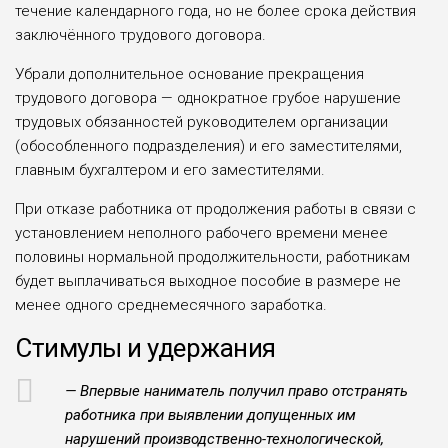
течение календарного года, но не более срока действия
заключён­ного трудового договора.
Убрали дополнительное основа­ние прекращения
трудового догово­ра — однократное грубое наруше­ние
трудовых обязанностей руково­дителем организации
(обособленно­го подразделения) и его заместителя­ми,
главным бухгалтером и его заме­стителями.
При отказе работника от продол­жения работы в связи с
установлени­ем неполного рабочего времени менее
половины нормальной продолжи­тельности, работникам
будет выпла­чиваться выходное пособие в разме­ре не
менее одного среднемесячного заработка.
Стимулы и удержания
— Впервые наниматель получил право отстранять
работника при выяв­лении допущенных им
нарушений производственно-технологической,