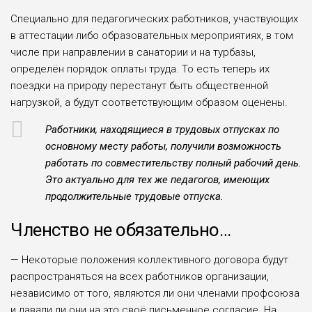
Специально для педагогических работников, участвующих
в аттеста­ции либо образовательных меропри­ятиях, в том
числе при направлении в санатории и на турбазы,
определён порядок оплаты труда. То есть теперь их
поездки на природу перестанут быть общественной
нагрузкой, а будут соответствующим образом оценены.
Работники, находящиеся в трудо­вых отпусках по
основному месту работы, получили возможность
рабо­тать по совместительству полный рабочий день.
Это актуально для тех же педагогов, имеющих
продолжи­тельные трудовые отпуска.
Членство не обязательно…
— Некоторые положения коллек­тивного договора будут
распростра­няться на всех работников организа­ции,
независимо от того, являются ли они членами профсоюза
и давали ли они на это своё письменное согласие. На