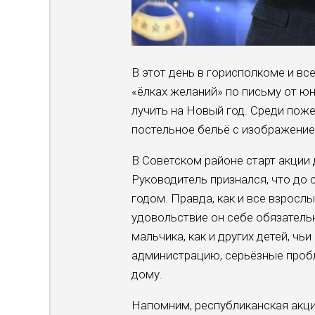
В этот день в горисполкоме и вс
«ёлках желаний» по письму от юны
лучить на Новый год. Среди поже
постельное бельё с изображение
В Советском районе старт ак­ци
Руководитель при­знался, что до
годом. Правда, как и все взросл
удовольствие он себе обязательн
маль­чика, как и других детей, чь
администрацию, серьёзные пробл
дому.
Напомним, республиканская ак­ци