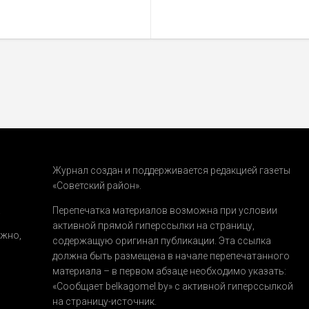
Журнал создан и поддерживается редакцией газеты
«Советский район».
.
Перепечатка материалов возможна при условии
активной прямой гиперссылки на страницу,
ожно,
содержащую оригинал публикации. Эта ссылка
должна быть размещена в начале перепечатанного
материала – в первом абзаце необходимо указать:
«Сообщает belkagomel.by»
с активной гиперссылкой
на страницу-источник.