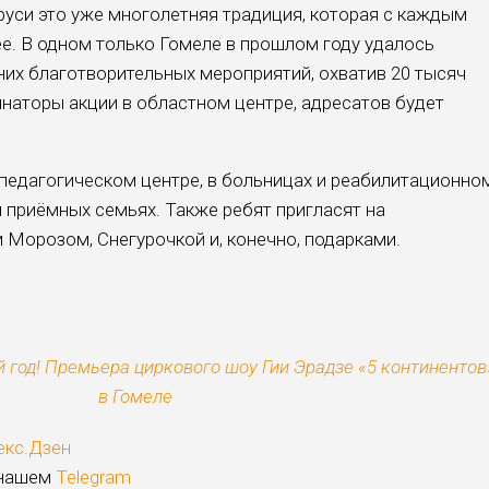
руси это уже мно­голетняя традиция, которая с каж­дым
е. В одном только Гомеле в про­шлом году удалось
их благотворитель­ных мероприятий, охватив 20 тысяч
и­наторы акции в областном центре, адресатов будет
педагогическом центре, в больни­цах и реабилитационно
и приёмных семьях. Также ребят пригласят на
 Морозом, Снегурочкой и, конечно, подарками.
 год! Премьера циркового шоу Гии Эрадзе «5 континентов
в Гомеле
екс.Дзен
 нашем
Telegram