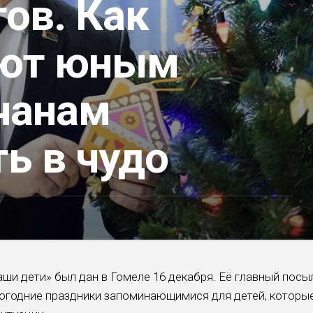
ов. Как
ют юным
чанам
ь в чудо
ши дети» был дан в Гомеле 16 декабря. Её главный посы
о­годние праздники запоминающи­мися для детей, которы