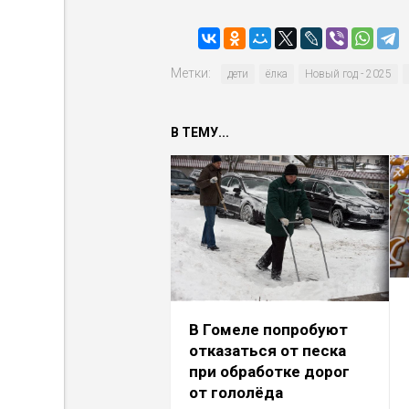
Метки:
дети
ёлка
Новый год - 2025
В ТЕМУ...
В Гомеле попробуют
отказаться от песка
при обработке дорог
от гололёда