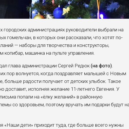
ех городских администрациях руково­дители выбрали на
х гомельчан, в ко­торых они рассказали, что хотят по­
­ланий — наборы для творчества и конструкторы,
м копибар, машинка на пульте управления.
и дал глава администрации Сергей Редюк
(на фото)
.
 сих пор волнуется, когда поздравляет малышей с Новым
ые, больше радости получает от детских улыбок. Такое
о доставит, исполняя же­лание 11-летнего Евгения. У
и пись­ма попали на «ёлку желаний» в рай­онную
емы со здоровьем, поэтому вручать им подарки будут н
я «Наши дети» приходит туда, где больше всего нужны