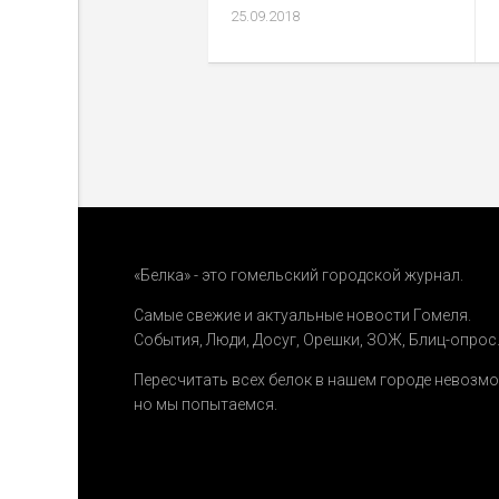
25.09.2018
«Белка» - это гомельский городской журнал.
Самые свежие и актуальные новости Гомеля.
События
,
Люди
,
Досуг
,
Орешки
,
ЗОЖ
,
Блиц-опрос
Пересчитать всех белок в нашем городе невозм
но мы попытаемся.