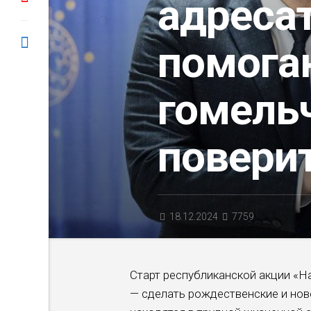
адресат
помога
гомель
поверит
18.12.2024
7759
Старт республиканской акции «На
— сделать рождественские и нов