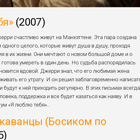
бя»
(2007)
ерри счастливо живут на Манхэттене. Эта пара создана
ки одного целого, которые живут душа в душу, проходя
ия в их жизни. Они мечтают о новом большой доме и о
а готова умереть в один день. Но судьба распорядилась
ановится вдовой. Джерри знал, что его любимая жена
живать его утрату. И он решил заблаговременно написат
 будут к ней приходить регулярно. В этих письмах всегда
овека, поддержка и все будет казаться как наяву. И в
тум «Я люблю тебя»…
укаванцы (Босиком по
5)