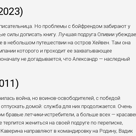
2023)
 писательница. Но проблемы с бойфрендом забирают у
ные силы дописать книгу. Лучшая подруга Оливии убежда
ие в небольшом путешествии на остров Хейвен. Там она
омпании которого и проходит ее захватывающее
поначалу не догадывается, что Александр — наследный
011)
чилась война, но воинов-освободителей, с победой
 отпускать домой: служба для них продолжается. Очень
м бравые летчики-истребители, а больше всех — красаве
 терпится жениться на своей подруге по переписке,
 Каверина направляют в командировку на Родину, Вадик