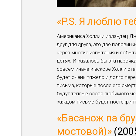
«P.S. Я люблю те
Американка Холли и ирландец Дж
друг для друга, это две половин
через многие испытания и событ
детях. И казалось бы эта парочк
совсем иначе и вскоре Холли ст
будет очень тяжело и долго пере
письма, которые после его смерти
будут теплые слова любимого чел
каждом письме будет постскрип
«Басанож па бр
мостовой)»
(200