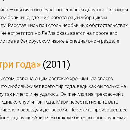
айла — психически неуравновешенная девушка. Однажды
кой больнице, где Ник, работающий уборщиком,
лу. Расставшись при столь необычных обстоятельствах,
 не встретятся, но Лейла оказывается на пороге его
мотра на белорусском языке в специальном разделе
три года»
(2011)
истом, освещающим светские хроники. Из своего
что любовь живет всего тир года, ведь как он только не
у так ничего и не удалось. Он женился на прекрасной и
 однако спустя три года, Марк перестал испытывать
 привело к разводу и депрессии. Пережить произошедшее
вь к девушке Алисе. Но как же быть со злополучными