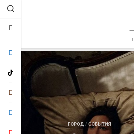
Перейти
к
содержанию
Г
ГОРОД
/
СОБЫТИЯ