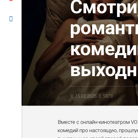
Смотри,
романт
комеди
выход
15.02.2025
5073
Вместе с онлайн-кинотеатром VO
комедий про настоящую, прошлу