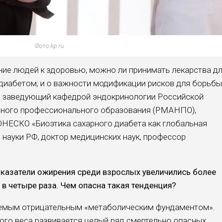
Фото kp.ru
ние людей к здоровью, можно ли принимать лекарства д
н диабетом, и о важности модификации рисков для борьбы
л заведующий кафедрой эндокринологии Российской
ного профессионального образования (РМАНПО),
ЮНЕСКО «Биоэтика сахарного диабета как глобальная
 науки РФ, доктор медицинских наук, профессор
оказатели ожирения среди взрослых увеличились более
 в четыре раза. Чем опасна такая тенденция?
аемым отрицательным «метаболическим фундаментом».
ного веса развивается целый ряд смертельно опасных