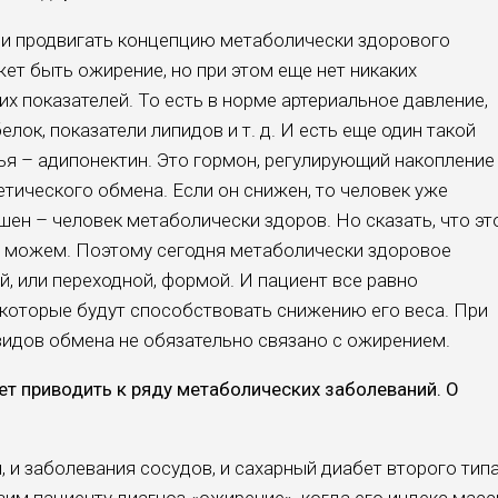
ли продвигать концепцию метаболически здорового
ет быть ожирение, но при этом еще нет никаких
х показателей. То есть в норме артериальное давление,
лок, показатели липидов и т. д. И есть еще один такой
я – адипонектин. Это гормон, регулирующий накопление
тического обмена. Если он снижен, то человек уже
ен – человек метаболически здоров. Но сказать, что эт
е можем. Поэтому сегодня метаболически здоровое
, или переходной, формой. И пациент все равно
 которые будут способствовать снижению его веса. При
идов обмена не обязательно связано с ожирением.
ет приводить к ряду метаболических заболеваний. О
, и заболевания сосудов, и сахарный диабет второго типа