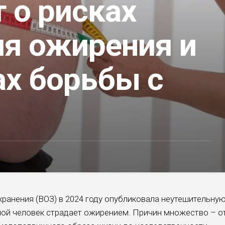
 о рисках
ия ожирения и
ах борьбы с
ранения (ВОЗ) в 2024 году опубликовала неутешительну
мой человек страдает ожирением. Причин множество – о