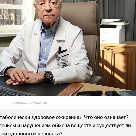
Александр Аметов
таболически здоровое ожирение». Что оно означает?
рением и нарушением обмена веществ и существует ли
ски здорового» человека?