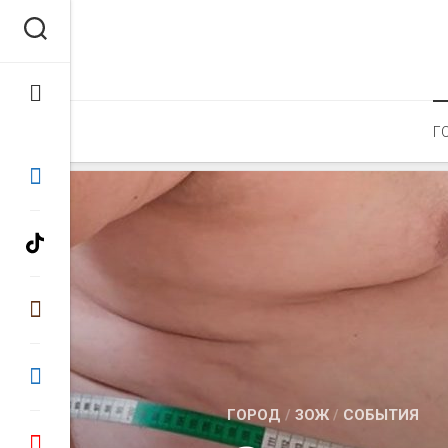
Перейти
к
содержанию
Г
ГОРОД
/
ЗОЖ
/
СОБЫТИЯ