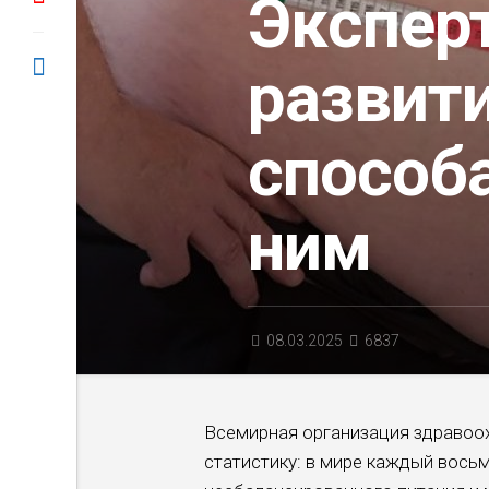
Эксперт
развит
способ
ним
08.03.2025
6837
Всемирная организация здравоох
статистику: в мире каждый вось