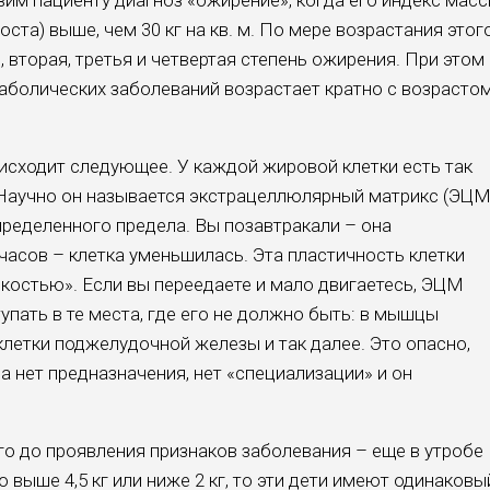
вим пациенту диагноз «ожирение», когда его индекс мас
ста) выше, чем 30 кг на кв. м. По мере возрастания этог
 вторая, третья и четвертая степень ожирения. При этом
аболических заболеваний возрастает кратно с возрасто
оисходит следующее. У каждой жировой клетки есть так
 Научно он называется экстрацеллюлярный матрикс (ЭЦМ
ределенного предела. Вы позавтракали – она
часов – клетка уменьшилась. Эта пластичность клетки
костью». Если вы переедаете и мало двигаетесь, ЭЦМ
упать в те места, где его не должно быть: в мышцы
а-клетки поджелудочной железы и так далее. Это опасно,
ра нет предназначения, нет «специализации» и он
о до проявления признаков заболевания – еще в утробе
 выше 4,5 кг или ниже 2 кг, то эти дети имеют одинаковы