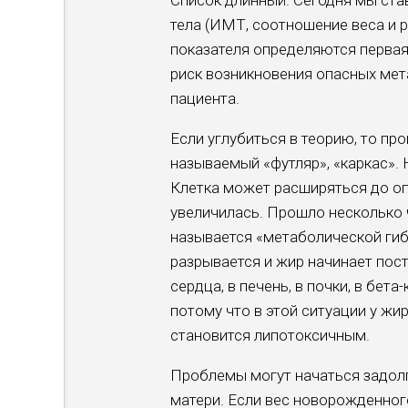
Список длинный. Сегодня мы ста
тела (ИМТ, соотношение веса и ро
показателя определяются первая,
риск возникновения опасных мет
пациента.
Если углубиться в теорию, то пр
называемый «футляр», «каркас».
Клетка может расширяться до оп
увеличилась. Прошло несколько 
называется «метаболической гиб
разрывается и жир начинает пост
сердца, в печень, в почки, в бет
потому что в этой ситуации у жи
становится липотоксичным.
Проблемы могут начаться задолг
матери. Если вес новорожденного