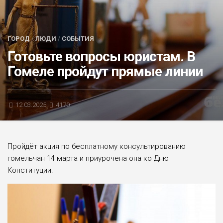
БЛИЦ-ОПРОС
АФИША
ГОРОД
/
ЛЮДИ
/
СОБЫТИЯ
Готовьте вопросы юристам. В
Гомеле пройдут прямые линии
12.03.2025
4170
Пройдёт акция по бесплатному консультированию
гомельчан 14 марта и приурочена она ко Дню
Конституции.