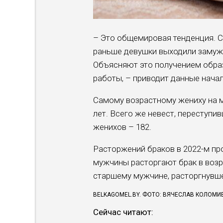
– Это общемировая тенденция. С
раньше девушки выходили замуж в 
Объясняют это получением образ
работы, – приводит данные нача
Самому возрастному жениху на мо
лет. Всего же невест, переступи
женихов – 182.
Расторжений браков в 2022-м пр
мужчины расторгают брак в возра
старшему мужчине, расторгнувшем
BELKAGOMEL.BY. ФОТО: ВЯЧЕСЛАВ КОЛОМИ
Сейчас читают: