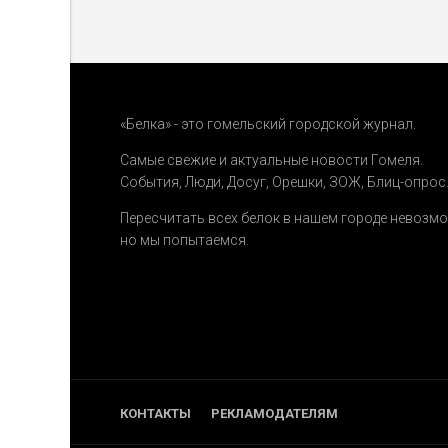
«Белка» - это гомельский городской журнал.
Самые свежие и актуальные новости Гомеля.
События
,
Люди
,
Досуг
,
Орешки
,
ЗОЖ
,
Блиц-опрос
Пересчитать всех белок в нашем городе невозм
но мы попытаемся.
КОНТАКТЫ
РЕКЛАМОДАТЕЛЯМ