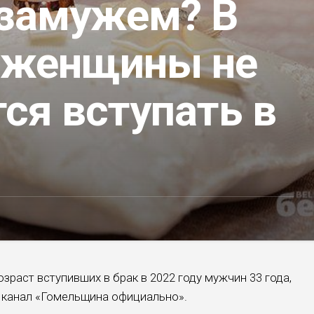
 замужем? В
 женщины не
ся вступать в
зраст вступивших в брак в 2022 году мужчин 33 года,
 канал «Гомельщина официально».