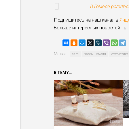
В Гомеле родител
Подпишитесь на наш канал в
Янд
Больше интересных новостей - в
Метки:
загс
загсы Гомеля
статистика
В ТЕМУ...