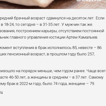
редний брачный возраст сдвинулся на десяток лет. Если
18-24, то сегодня – в 31-35 лет. У мужчин так же.
ования, построением карьеры, отсутствием постоянной
льник главного управления юстиции Артем Камалыев.
мент вступления в брак исполнилось 85, невесте – 86
вших пенсионный возраст, в прошлом году было 257,
оизошло на порядок меньше, чем годом ранее. Чаще всег
сте 46-50 лет, а женщины в среднем – в 37 лет. Самому
у брак в 2022-м году, было 74 года, женщине – 79.
ЕЦ