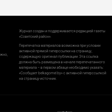
Журнал создан и поддерживается редакцией газеты
«Советский район».
.
Перепечатка материалов возможна при условии
активной прямой гиперссылки на страницу,
ожно,
содержащую оригинал публикации. Эта ссылка
должна быть размещена в начале перепечатанного
материала – в первом абзаце необходимо указать:
«Сообщает belkagomel.by»
с активной гиперссылкой
на страницу-источник.