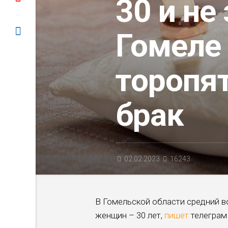
30 и не
Гомеле
торопят
брак
02.02.2023
16243
В Гомельской области средний во
женщин – 30 лет,
пишет
телеграм