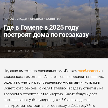
БЛИЦ-ОПРОС
АФИША
ГОРОД
/
ЛЮДИ
/
ОРЕШКИ
/
СОБЫТИЯ
Где в Гомеле в 2025 году
построят дома по госзаказу
18.03.2025
28851
Недавно вместе со специалистом «Белка»
разбиралась
в
«жировках» гомельчан. А в этот раз попросили начальника
отдела по учёту и распределению жилья администрации
Советско­го района Гомеля Наталию Гвоздеву ответить на
вопросы о строительстве квартир. Какие бонусы даёт
постановка на учёт нужда­ющихся? Сколько домов
планируется построить по госзаказу в 2025 году? Что