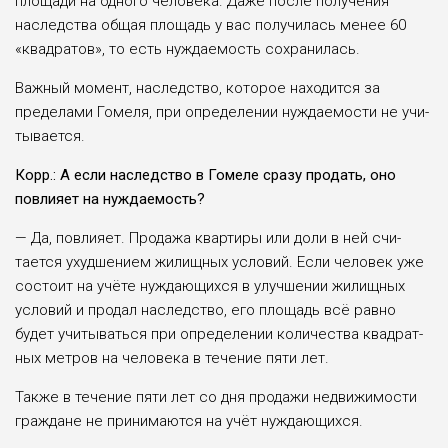
площади на одного человека. Даже после получения
наследства общая площадь у вас получилась менее 60
«квадратов», то есть нуждаемость сохранилась.
Важный момент, наслед­ство, которое находится за
пределами Гомеля, при опре­делении нуждаемости не учи­
тывается.
Корр.: А если наследство в Гомеле сразу продать, оно
повлияет на нуждаемость?
— Да, повлияет. Продажа квартиры или доли в ней счи­
тается ухудшением жилищ­ных условий. Если человек уже
состоит на учёте нужда­ющихся в улучшении жилищ­ных
условий и продал наслед­ство, его площадь всё равно
будет учитываться при опре­делении количества квадрат­
ных метров на человека в течение пяти лет.
Также в течение пяти лет со дня продажи недвижимо­сти
граждане не принимаются на учёт нуждающихся.