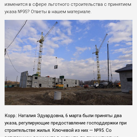
изменится в сфере льгот­ного строительства с при­нятием
указа №95? Ответы в нашем материале.
Корр.: Наталия Эдуар­довна, 6 марта были при­няты два
указа, регулиру­ющие предоставление господдержки при
строитель­стве жилья. Ключевой из них — №95. Со