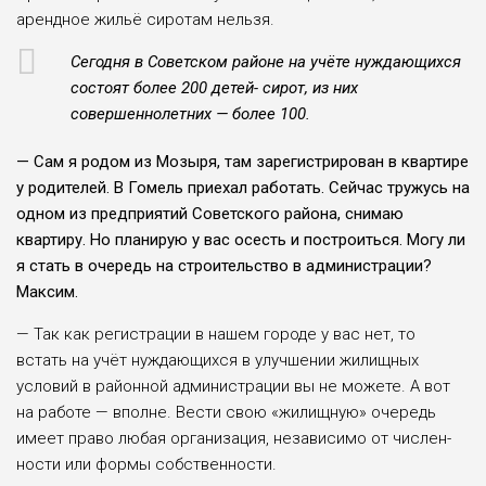
арендное жильё сиротам нельзя.
Сегодня в Советском рай­оне на учёте нуждающихся
состоят более 200 детей- сирот, из них
совершеннолет­них — более 100.
— Сам я родом из Мозы­ря, там зарегистриро­ван в квартире
у родителей. В Гомель приехал работать. Сейчас тружусь на
одном из предприятий Советского района, снимаю
квартиру. Но планирую у вас осесть и построиться. Могу ли
я стать в очередь на строи­тельство в администрации?
Максим.
— Так как регистрации в нашем городе у вас нет, то
встать на учёт нуждающихся в улучшении жилищных
условий в районной админи­страции вы не можете. А вот
на работе — вполне. Вести свою «жилищную» очередь
имеет право любая органи­зация, независимо от числен­
ности или формы собствен­ности.