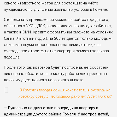
одного квадратного метра для состо­ящих на учёте
нуждающихся в улучшении жилищных условий в Гомеле.
Отслежи­вать предложения можно на сайтах городского,
област­ного УКСа, ДСК, гориспол­кома во вкладке «Жильё»,
а также в СМИ. Кредит офор­мить вы сможете на условиях
банка. Льготный под 5% на 20 лет даётся только моло­дым
семьям с двумя несо­вершеннолетними детьми, чья
очередь при строитель­стве квартир в рамках госза­каза
подошла.
После того как квартира будет построена, её собствен­
ник вправе обратиться по месту работы для предостав­
ления имущественного нало­гового вычета.
В Гомеле молодая семья хочет стать в очередь на
квартиру сразу в нескольких районах. А так можно?
— Буквально на днях стали в очередь на квартиру в
администрации другого района Гомеля. У нас трое детей,