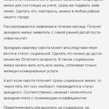
жильё для состоящих на учёте, сразу же подавать заяв­
ление. Сделать это, повто­рюсь, можно в любом районе
нашего города.
Рассматриваются заявле­ния в течение месяца. Полу­чит
арендное жильё заявитель с самой ранней датой поста­
новки на учёт.
Арендную квартиру сирота может впоследствии пере­
вести в статус социальной. Сделать это можно до дости­
жения им 23-летнего воз­раста. В таком социальном
жилье можно жить хоть всю жизнь, оплачивая только
жилищно-коммунальные услуги.
А вот если сирота получает сразу социальное жильё, то
через пять лет оно, наоборот, переводится в статус
аренд­ного. Соответственно, начи­нает начисляться
арендная плата с понижающим коэф­фициентом.
Приватизировать или выкупить ни социальное, ни