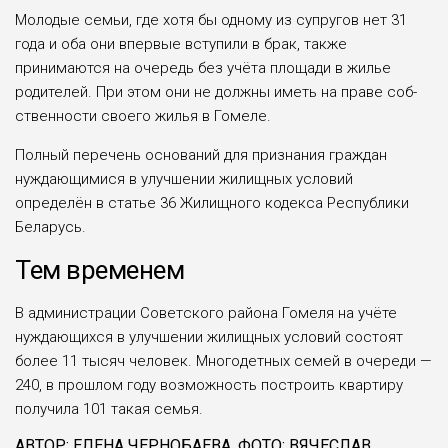
Молодые семьи, где хотя бы одному из супругов нет 31
года и оба они впер­вые вступили в брак, также
принимаются на очередь без учёта площади в жилье
родителей. При этом они не должны иметь на праве соб­
ственности своего жилья в Гомеле.
Полный перечень осно­ваний для признания граж­дан
нуждающимися в улуч­шении жилищных усло­вий
определён в статье 36 Жилищного кодекса Республики
Беларусь.
Тем временем
В администрации Совет­ского района Гомеля на учёте
нуждающихся в улучшении жилищных условий состоят
более 11 тысяч человек. Много­детных семей в очереди —
240, в прошлом году воз­можность построить квар­тиру
получила 101 такая семья.
АВТОР: ЕЛЕНА ЧЕРНОБАЕВА. ФОТО: ВЯЧЕСЛАВ