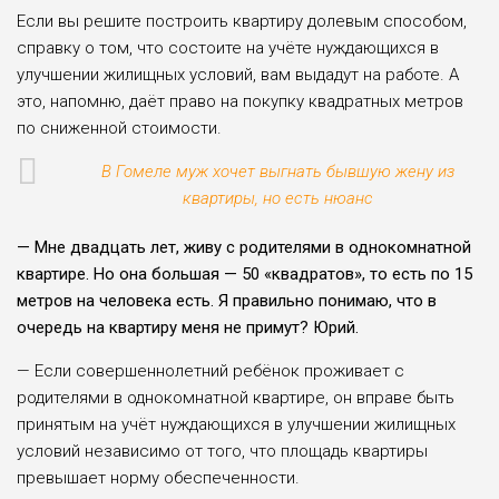
Если вы решите постро­ить квартиру долевым спо­собом,
справку о том, что состоите на учёте нуждаю­щихся в
улучшении жилищ­ных условий, вам выдадут на работе. А
это, напомню, даёт право на покупку квадратных метров
по сниженной стои­мости.
В Гомеле муж хочет выгнать бывшую жену из
квартиры, но есть нюанс
— Мне двадцать лет, жи­ву с родителями в од­нокомнатной
квартире. Но она большая — 50 «квадра­тов», то есть по 15
метров на человека есть. Я правильно понимаю, что в
очередь на квартиру меня не примут? Юрий.
— Если совершеннолет­ний ребёнок проживает с
родителями в однокомнат­ной квартире, он вправе быть
принятым на учёт нуждающихся в улучшении жилищных
условий незави­симо от того, что площадь квартиры
превышает норму обеспеченности.