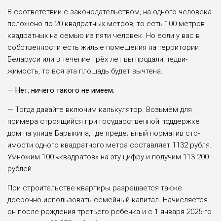
В соответствии с законо­дательством, на одного чело­века
положено по 20 ква­дратных метров, то есть 100 метров
квадратных на семью из пяти человек. Но если у вас в
собственности есть жилые помещения на терри­тории
Беларуси или в течение трёх лет вы продали недви­
жимость, то вся эта площадь будет вычтена.
— Нет, ничего такого не имеем.
— Тогда давайте вклю­чим калькулятор. Возьмём для
примера строящийся при государственной поддержке
дом на улице Барыкина, где предельный норматив сто­
имости одного квадратного метра составляет 1132 рубля.
Умножим 100 «квадратов» на эту цифру и получим 113 200
рублей.
При строительстве квар­тиры разрешается также
досрочно использовать семейный капитал. Начисля­ется
он после рождения тре­тьего ребёнка и с 1 января 2025-го