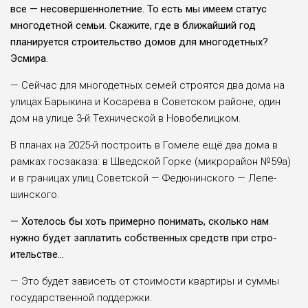
все — несо­вершеннолетние. То есть мы имеем статус
многодетной семьи. Скажите, где в бли­жайший год
планируется строительство домов для многодетных?
Эсмира.
— Сейчас для многодет­ных семей строятся два дома на
улицах Барыкина и Коса­рева в Советском районе, один
дом на улице 3-й Техни­ческой в Новобелицком.
В планах на 2025-й постро­ить в Гомеле ещё два дома в
рамках госзаказа: в Шведской Горке (микрорайон №59а)
и в границах улиц Советской — Федюнинского — Лепе­
шинского.
— Хотелось бы хоть при­мерно понимать, сколько нам
нужно будет заплатить соб­ственных средств при стро­
ительстве…
— Это будет зависеть от стоимости квартиры и суммы
государственной поддержки.