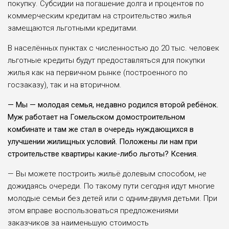
покупку. Субсидии на погашение долга и процен­тов по
коммерческим креди­там на строительство жилья
замещаются льготными кре­дитами.
В населённых пунктах с численностью до 20 тыс. человек
льготные кредиты будут предоставляться для покупки
жилья как на пер­вичном рынке (построенного по
госзаказу), так и на вто­ричном.
— Мы — молодая семья, недавно родился вто­рой ребёнок.
Муж работает на Гомельском домострои­тельном
комбинате и там же стал в очередь нуждающих­ся в
улучшении жилищных условий. Положены ли нам при
строительстве кварти­ры какие-либо льготы? Ксе­ния.
— Вы можете построить жильё долевым способом, не
дожидаясь очереди. По такому пути сегодня идут многие
молодые семьи без детей или с одним-двумя детьми. При
этом вправе воспользоваться предложе­ниями
заказчиков за наи­меньшую стоимость