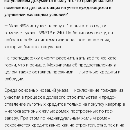
вступлени­ем документа в силу что-то принципиально
поменяется для состоящих на учёте нуж­дающихся в
улучшении жи­лищных условий?
— Указ №95 вступает в силу с 1 июня этого года и
отменяет указы №№13 и 240. По большому счёту, он
вобрал в себя и систематизировал все положения,
которые были в этих указах.
На господдержку смогут рассчитывать всё те же кате­
гории, что и раньше. Меха­низмы её предоставления в
целом также остались преж­ними — льготные кредиты и
субсидии.
Среди основных новаций указа — исключение граждан из
участия в процессе доле­вого строительства и предо­
ставление льготных кредитов только на покупку квартир в
многоквартирных жилых домах, построенных по гос­
заказу. При этом по инди­видуальным жилым домам
сохраняется кредитование как на строительство, так и на