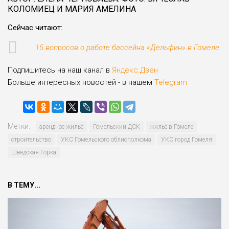
КОЛОМИЕЦ И МАРИЯ АМЕЛИНА
Сейчас читают:
15 вопросов о работе бассейна «Дельфин» в Гомеле
Подпишитесь на наш канал в
Яндекс.Дзен
Больше интересных новостей - в нашем
Telegram
Метки:
арендное жильё
Гомельский ДСК
жильё в Гомеле
строительство
УКС Гомельского облисполкома
УКС город Гомеля
Шведская Горка
В ТЕМУ...