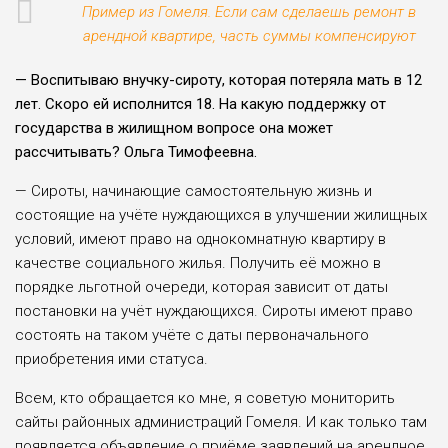
Пример из Гомеля. Если сам сделаешь ремонт в
арендной квартире, часть суммы компенсируют
— Воспитываю внучку-сироту, которая поте­ряла мать в 12
лет. Скоро ей исполнится 18. На какую поддержку от
государства в жи­лищном вопросе она может
рассчитывать? Ольга Тимо­феевна.
— Сироты, начинающие самостоятельную жизнь и
состоящие на учёте нуждаю­щихся в улучшении жилищ­ных
условий, имеют право на однокомнатную квартиру в
качестве социального жилья. Получить её можно в
порядке льготной очереди, кото­рая зависит от даты
поста­новки на учёт нуждающихся. Сироты имеют право
состо­ять на таком учёте с даты пер­воначального
приобретения ими статуса.
Всем, кто обращается ко мне, я советую мониторить
сайты районных админи­страций Гомеля. И как только там
появляется объявление о приёме заявлений на аренд­ное