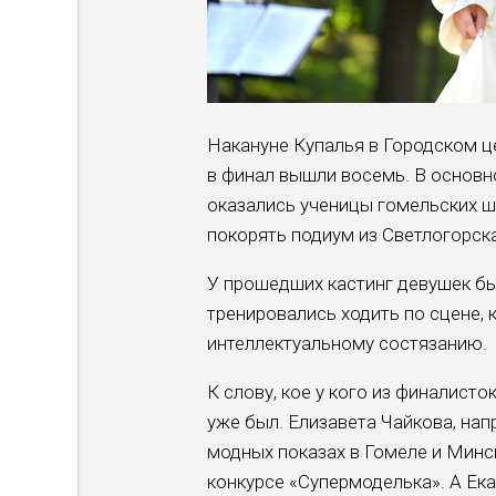
Накануне Купалья в Городском ц
в финал вышли восемь. В основно
оказались ученицы гомельских ш
покорять подиум из Светлогорска
У прошедших кастинг девушек был
тренировались ходить по сцене, 
интеллектуальному состязанию.
К слову, кое у кого из финалист
уже был. Елизавета Чайкова, на
модных показах в Гомеле и Минс
конкурсе «Супермоделька». А Ек