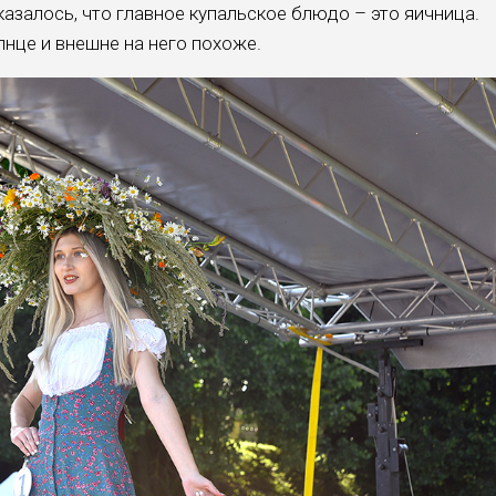
азалось, что главное купальское блюдо – это яичница.
нце и внешне на него похоже.