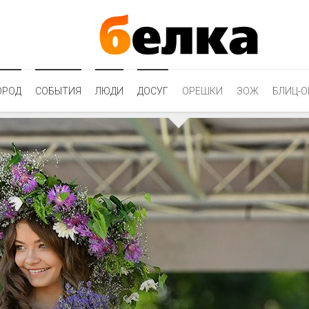
ОРОД
СОБЫТИЯ
ЛЮДИ
ДОСУГ
ОРЕШКИ
ЗОЖ
БЛИЦ-О