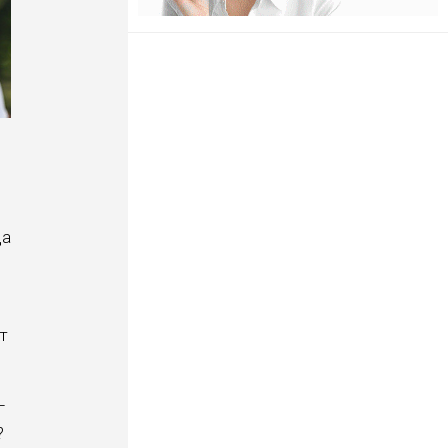
ца
т
–
?