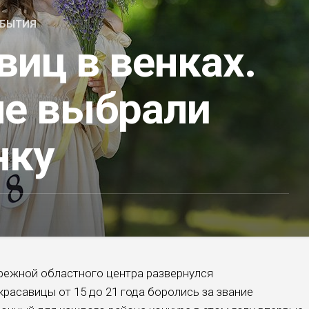
БЫТИЯ
виц в венках.
ле выбрали
нку
режной областного центра развернулся
расавицы от 15 до 21 года боролись за звание