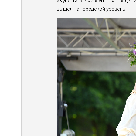
«Купальскай чараўніцы». Традиц
вышел на городской уровень.