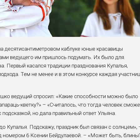
 на десятисантиметровом каблуке юные красавицы
сами ведущего им пришлось подумать. Их было для
а. Первый касался традиции празднования Купалья,
одхода. Тем не менее и в этом конкурсе каждая участни
ушко ведущий спросил: «Какие способности можно было
папараць-кветку?» – «Считалось, что тогда человек сможе
с подсказкой, но дала правильный ответ Ульяна.
о Купалья. Подскажу, праздник был связан с солнцем», 
д номером 6 Ксении Бейдулаевой. – «Может быть, блины