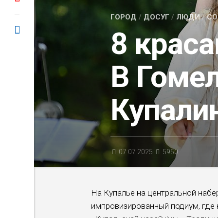
ГОРОД
/
ДОСУГ
/
ЛЮДИ
/
СО
8 краса
В Гоме
Купали
07.07.2025
5950
На Купалье на центральной набе
импровизированный подиум, где к