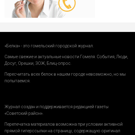
«Белка» - это гомельский городской журнал.
Самые свежие и актуальные новости Гомеля.
События
,
Люди
,
Досуг
,
Орешки
,
ЗОЖ
,
Блиц-опрос
.
Пересчитать всех белок в нашем городе невозможно, но мы
попытаемся.
Журнал создан и поддерживается редакцией газеты
«Советский район».
Перепечатка материалов возможна при условии активной
прямой гиперссылки на страницу, содержащую оригинал