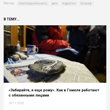
Метки:
благотворительность
дети
подростки
Юнисеф
В ТЕМУ...
«Забирайте, я еще рожу». Как в Гомеле работают
с обязанными лицами
24.11.2022