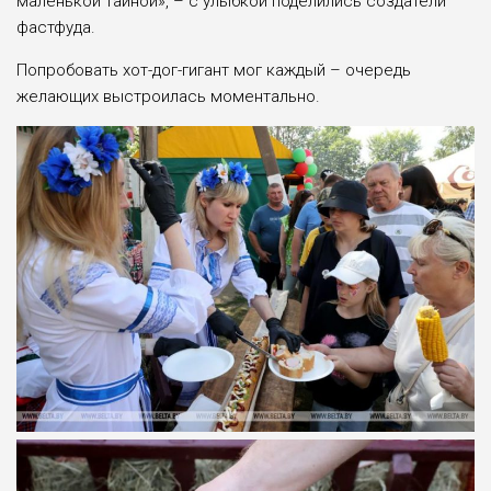
маленькой тайной», – с улыбкой поделились создатели
фастфуда.
Попробовать хот-дог-гигант мог каждый – очередь
желающих выстроилась моментально.