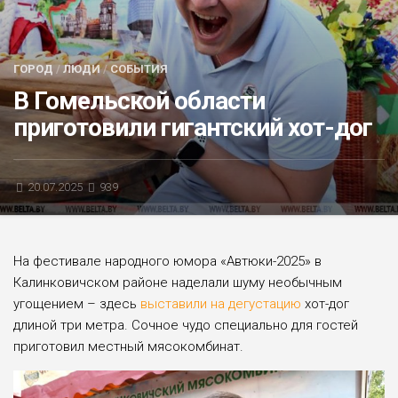
БЛИЦ-ОПРОС
АФИША
ГОРОД
/
ЛЮДИ
/
СОБЫТИЯ
В Гомельской области
приготовили гигантский хот-дог
20.07.2025
939
На фестивале народного юмора «Автюки-2025» в
Калинковичском районе наделали шуму необычным
угощением – здесь
выставили на дегустацию
хот-дог
длиной три метра. Сочное чудо специально для гостей
приготовил местный мясокомбинат.