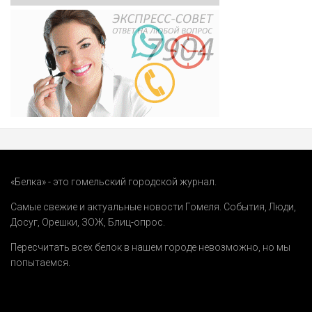
«Белка» - это гомельский городской журнал.
Самые свежие и актуальные новости Гомеля.
События
,
Люди
,
Досуг
,
Орешки
,
ЗОЖ
,
Блиц-опрос
.
Пересчитать всех белок в нашем городе невозможно, но мы
попытаемся.