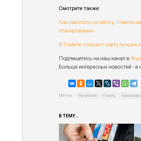
Cмотрите также:
Как накопить на мечту. Гомельч
планирования
В Гомеле создают карту лучших 
Подпишитесь на наш канал в
Янд
Больше интересных новостей - в
Метки:
Paritetbank
Гомель
Калинкови
В ТЕМУ...