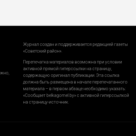
Журнал создан и поддерживается редакцией газеты
«Советский район».
.
Перепечатка материалов возможна при условии
активной прямой гиперссылки на страницу,
ожно,
содержащую оригинал публикации. Эта ссылка
должна быть размещена в начале перепечатанного
материала – в первом абзаце необходимо указать:
«Сообщает belkagomel.by»
с активной гиперссылкой
на страницу-источник.