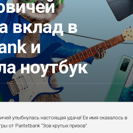
овичей
а вклад в
ank и
ла ноутбук
ичей улыбнулась настоящая удача! Ее имя оказалось в
ы от Paritetbank “Зов крутых призов”.