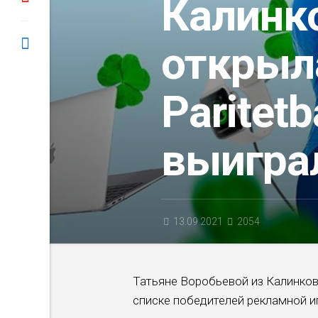
Калинк
открыл
Paritetb
выигра
13.09.2021
2054
Татьяне Воробьевой из Калинков
списке победителей рекламной игр