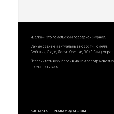
«Белка» - это гомельский городской журнал.
Самые свежие и актуальные новости Гомеля.
События
,
Люди
,
Досуг
,
Орешки
,
ЗОЖ
,
Блиц-опрос
Пересчитать всех белок в нашем городе невозм
но мы попытаемся.
КОНТАКТЫ
РЕКЛАМОДАТЕЛЯМ