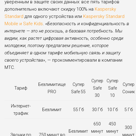
уверенным в защите своих данных: все пять тарифов
дополнительно включают скидку 100% на
Kaspersky
Standard
для одного устройства или
Kaspersky Standard
Mobile и Safe Kids
.
«Безопасность и конфиденциальность в
интернете — это не роскошь, а базовая потребность. Мы
видим, как растет цифровая активность, особенно среди
молодежи, поэтому предлагаем решение, которое
объединяет в одном тарифе мобильную связь и защиту
своего устройства»
, — прокомментировали в компании
МТС.
Супер
Супер
Безлимитище
Супер
Супер
Тариф
Safe
Safe
PRO
Safe 55
Соник
30
10
Интернет-
Безлимит
55 Гб
30 Гб
10 Гб
5 Гб
трафик
650
450
300
Безлимит
минут
минут
Звонки по
750 минут во
минут