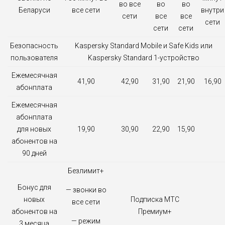
во все
во
во
Беларуси
все сети
внутри
сети
все
все
сети
сети
сети
Безопасность
Kaspersky Standard Mobile и Safe Kids или
пользователя
Kaspersky Standard 1-устройство
Ежемесячная
41,90
42,90
31,90
21,90
16,90
абонплата
Ежемесячная
абонплата
для новых
19,90
30,90
22,90
15,90
абонентов на
90 дней
Безлимит+
Бонус для
— звонки во
новых
Подписка МТС
все сети
абонентов на
Премиум+
— режим
3 месяца