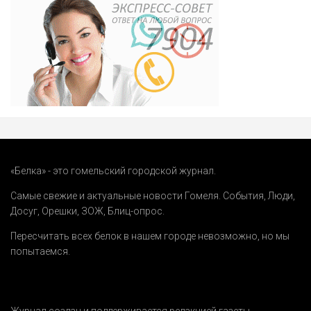
«Белка» - это гомельский городской журнал.
Самые свежие и актуальные новости Гомеля.
События
,
Люди
,
Досуг
,
Орешки
,
ЗОЖ
,
Блиц-опрос
.
Пересчитать всех белок в нашем городе невозможно, но мы
попытаемся.
Журнал создан и поддерживается редакцией газеты