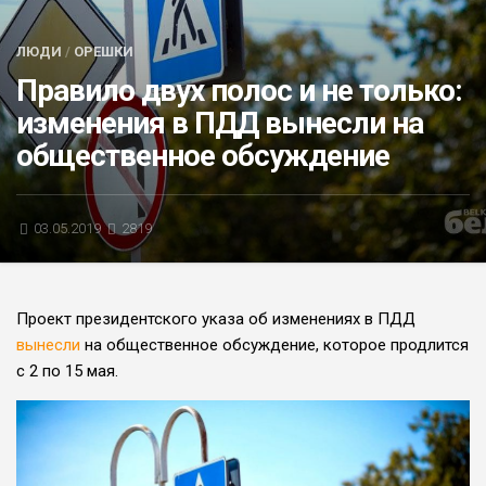
БЛИЦ-ОПРОС
ЛЮДИ
/
ОРЕШКИ
АФИША
Правило двух полос и не только:
изменения в ПДД вынесли на
общественное обсуждение
03.05.2019
2819
Проект президентского указа об изменениях в ПДД
вынесли
на общественное обсуждение, которое продлится
с 2 по 15 мая.