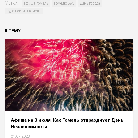
Метки:
афиша гомель
Гомелю 883
День города
куда пойти в гомеле
В ТЕМУ...
Афиша на 3 июля. Как Гомель отпразднует День
Независимости
01.07.2023