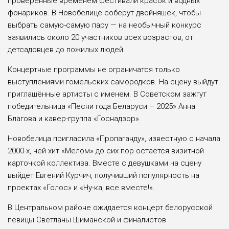
проверенные временем фестивали красок и водных
фонариков. В Новобелице соберут двойняшек, чтобы
выбрать самую-самую пару — на необычный конкурс
заявились около 20 участников всех возрастов, от
детсадовцев до пожилых людей.
Концертные программы не ограничатся только
выступлениями гомельских самородков. На сцену выйдут
приглашённые артисты с именем. В Советском зажгут
победительница «Песни года Беларуси – 2025» Анна
Благова и кавер-группа «Госнадзор».
Новобелица пригласила «Пропаганду», известную с начала
2000-х, чей хит «Мелом» до сих пор остаётся визитной
карточкой коллектива. Вместе с девушками на сцену
выйдет Евгений Курчич, получивший популярность на
проектах «Голос» и «Ну-ка, все вместе!».
В Центральном районе ожидается концерт белорусской
певицы Светланы Шиманской и финалистов