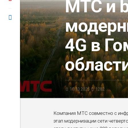
МТС и b
модерн
4G в Г
област
10.10.2025
1282
Компания МТС совместно с инф
этап модернизации сети четверт