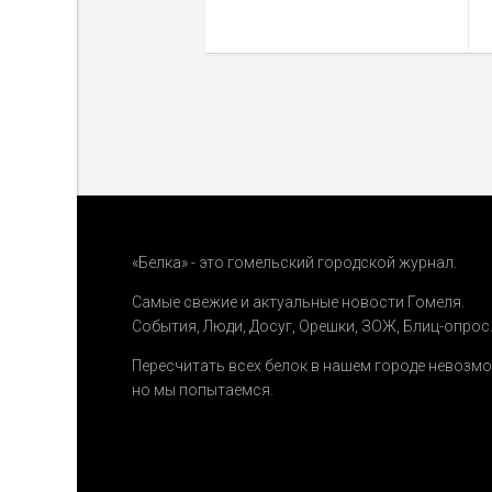
«Белка» - это гомельский городской журнал.
Самые свежие и актуальные новости Гомеля.
События
,
Люди
,
Досуг
,
Орешки
,
ЗОЖ
,
Блиц-опрос
Пересчитать всех белок в нашем городе невозм
но мы попытаемся.