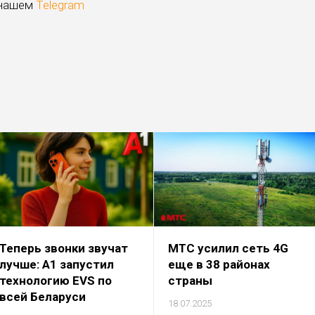
 нашем
Telegram
Теперь звонки звучат
МТС усилил сеть 4G
лучше: А1 запустил
еще в 38 районах
технологию EVS по
страны
всей Беларуси
18.07.2025