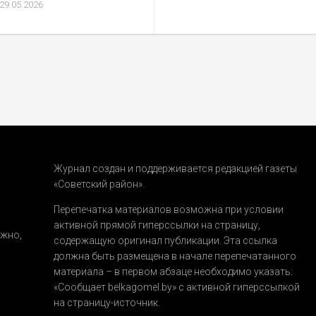
29.05.2026
Журнал создан и поддерживается редакцией газеты
«Советский район».
.
Перепечатка материалов возможна при условии
активной прямой гиперссылки на страницу,
ожно,
содержащую оригинал публикации. Эта ссылка
должна быть размещена в начале перепечатанного
материала – в первом абзаце необходимо указать:
«Сообщает belkagomel.by»
с активной гиперссылкой
на страницу-источник.