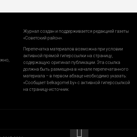
Журнал создан и поддерживается редакцией газеты
«Советский район».
.
Перепечатка материалов возможна при условии
активной прямой гиперссылки на страницу,
ожно,
содержащую оригинал публикации. Эта ссылка
должна быть размещена в начале перепечатанного
материала – в первом абзаце необходимо указать:
«Сообщает belkagomel.by»
с активной гиперссылкой
на страницу-источник.