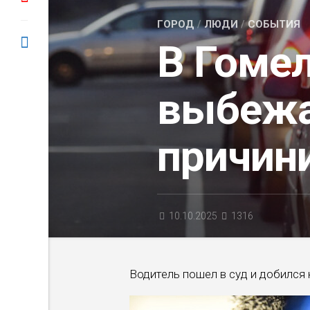
ГОРОД
/
ЛЮДИ
/
СОБЫТИЯ
В Гоме
выбежа
причин
10.10.2025
1316
Водитель пошел в суд и добился