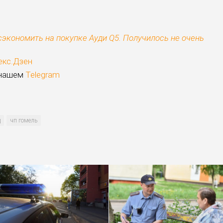
экономить на покупке Ауди Q5. Получилось не очень
екс.Дзен
 нашем
Telegram
д
чп гомель