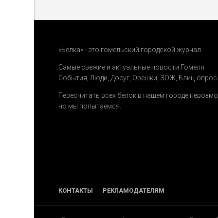
«Белка» - это гомельский городской журнал.
Самые свежие и актуальные новости Гомеля.
События
,
Люди
,
Досуг
,
Орешки
,
ЗОЖ
,
Блиц-опрос
Пересчитать всех белок в нашем городе невозм
но мы попытаемся.
КОНТАКТЫ
РЕКЛАМОДАТЕЛЯМ