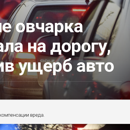
ле овчарка
ла на дорогу,
ив ущерб авто
 компенсации вреда.