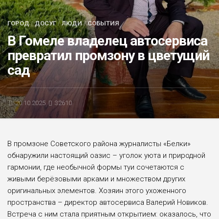
БЛИЦ-ОПРОС
ГОРОД
/
ДОСУГ
/
ЛЮДИ
/
СОБЫТИЯ
АФИША
В Гомеле владелец автосервиса
превратил промзону в цветущий
сад
20.10.2025
32610
В промзоне Советского района журналисты «Белки»
обнаружили настоящий оазис – уголок уюта и природной
гармонии, где необычной формы туи сочетаются с
живыми берёзовыми арками и множеством других
оригинальных элементов. Хозяин этого ухоженного
пространства – директор автосервиса Валерий Новиков.
Встреча с ним стала приятным открытием: оказалось, что