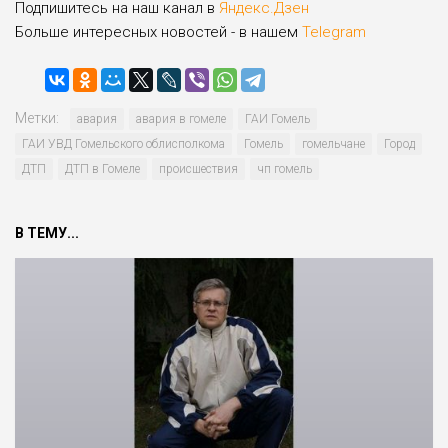
Подпишитесь на наш канал в
Яндекс.Дзен
Больше интересных новостей - в нашем
Telegram
Метки:
авария
авария в гомеле
ГАИ Гомель
ГАИ УВД Гомельского облисполкома
Гомель
гомельчане
Город
ДТП
ДТП в Гомеле
происшествия
чп гомель
В ТЕМУ...