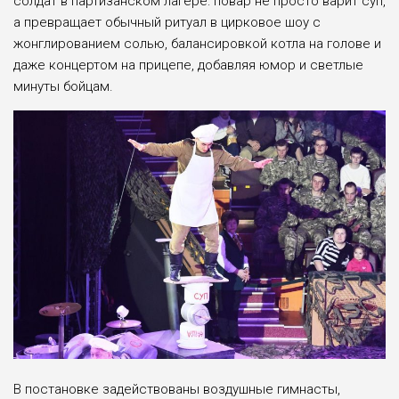
солдат в партизанском лагере: повар не просто варит суп,
а превращает обычный ритуал в цирковое шоу с
жонглированием солью, балансировкой котла на голове и
даже концертом на прицепе, добавляя юмор и светлые
минуты бойцам.
В постановке задействованы воздушные гимнасты,