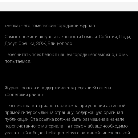
«Белка» - это гомельский городской журнал.
Самые свежие и актуальные новости Гомеля.
События
,
Люди
,
Досуг
,
Орешки
,
ЗОЖ
,
Блиц-опрос
.
Пересчитать всех белок в нашем городе невозможно, но мы
попытаемся.
Журнал создан и поддерживается редакцией газеты
«Советский район».
Перепечатка материалов возможна при условии активной
прямой гиперссылки на страницу, содержащую оригинал
публикации. Эта ссылка должна быть размещена в начале
перепечатанного материала – в первом абзаце необходимо
указать:
«Сообщает belkagomel.by»
с активной гиперссылкой