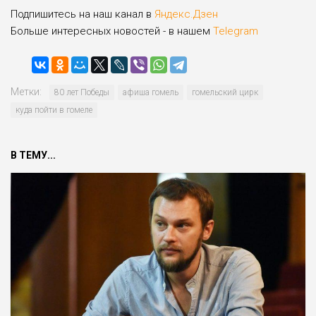
Подпишитесь на наш канал в
Яндекс.Дзен
Больше интересных новостей - в нашем
Telegram
Метки:
80 лет Победы
афиша гомель
гомельский цирк
куда пойти в гомеле
В ТЕМУ...