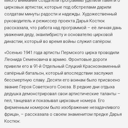
Много внимания создатели программы уделили памяти о
цирковых артистах, которые под обстрелами дарили
солдатам минуты радости и надежды. Художественный
руководитель и режиссер проекта Дарья Костюк
рассказала, что работа над программой – её личная дань
уважения деду, эквилибристу и основателю цирковой
династии, который во время войны служил сапёром.
«Осенью 1941 года артисты Пермского цирка проводили
Леонида Семеновича в армию. Фронтовые дороги
привели его в 91-й Отдельный Слуцкий Краснознаменный
сапёрный батальон, который впоследствии заслужил
бессмертную славу. Десяти его воинам было присвоено
звание Героя Советского Союза. В редкие дни отдыха
дедушка демонстрировал свои артистические таланты –
пел, танцевал и показывал цирковые номера. Его
фирменным номером было изображение незадачливого
фрица», – рассказала о своем знаменитом предке Дарья
Костюк.