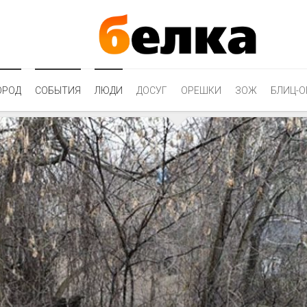
ОРОД
СОБЫТИЯ
ЛЮДИ
ДОСУГ
ОРЕШКИ
ЗОЖ
БЛИЦ-О