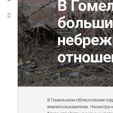
В Гоме
больши
небреж
отноше
29.10.2025
1511
В Гомельском облисполкоме под
землепользователях. Несмотря н