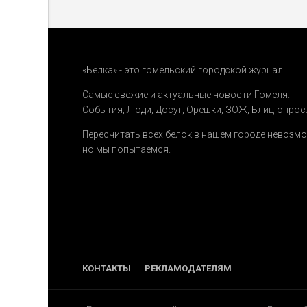
«Белка» - это гомельский городской журнал.
Самые свежие и актуальные новости Гомеля.
События
,
Люди
,
Досуг
,
Орешки
,
ЗОЖ
,
Блиц-опрос
Пересчитать всех белок в нашем городе невозм
но мы попытаемся.
КОНТАКТЫ
РЕКЛАМОДАТЕЛЯМ