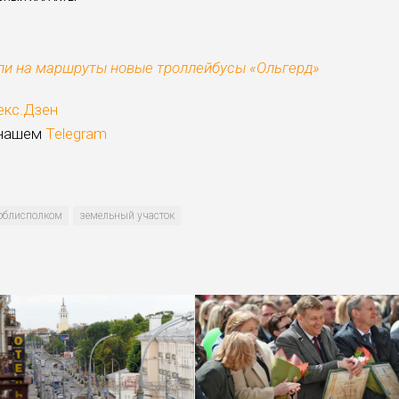
ли на маршруты новые троллейбусы «Ольгерд»
екс.Дзен
 нашем
Telegram
облисполком
земельный участок