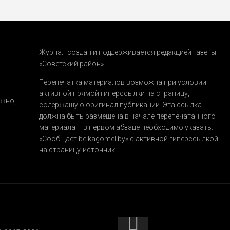
Журнал создан и поддерживается редакцией газеты
«Советский район».
.
Перепечатка материалов возможна при условии
активной прямой гиперссылки на страницу,
ожно,
содержащую оригинал публикации. Эта ссылка
должна быть размещена в начале перепечатанного
материала – в первом абзаце необходимо указать:
«Сообщает belkagomel.by»
с активной гиперссылкой
на страницу-источник.