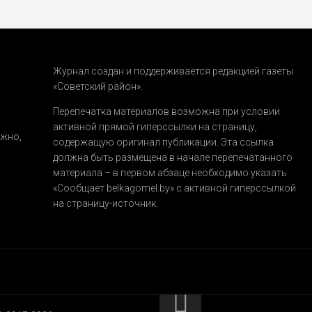
Журнал создан и поддерживается редакцией газеты
«Советский район».
.
Перепечатка материалов возможна при условии
активной прямой гиперссылки на страницу,
ожно,
содержащую оригинал публикации. Эта ссылка
должна быть размещена в начале перепечатанного
материала – в первом абзаце необходимо указать:
«Сообщает belkagomel.by»
с активной гиперссылкой
на страницу-источник.