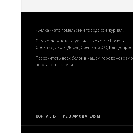
«Белка» - это гомельский городской журнал.
Самые свежие и актуальные новости Гомеля.
События
,
Люди
,
Досуг
,
Орешки
,
ЗОЖ
,
Блиц-опрос
Пересчитать всех белок в нашем городе невозм
но мы попытаемся.
КОНТАКТЫ
РЕКЛАМОДАТЕЛЯМ