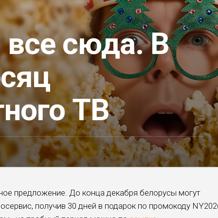
 все сюда. В
сяц
тного ТВ
ое предложение. До конца декабря белорусы могут
осервис, получив 30 дней в подарок по промокоду NY202