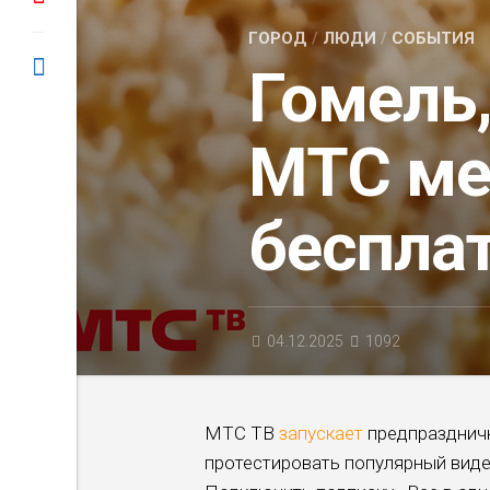
ГОРОД
/
ЛЮДИ
/
СОБЫТИЯ
Гомель,
МТС ме
беспла
04.12.2025
1092
МТС ТВ
запускает
предпраздничн
протестировать популярный виде