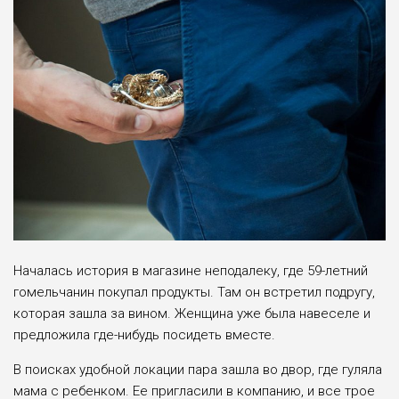
Началась история в магазине неподалеку, где 59-летний
гомельчанин покупал продукты. Там он встретил подругу,
которая зашла за вином. Женщина уже была навеселе и
предложила где-нибудь посидеть вместе.
В поисках удобной локации пара зашла во двор, где гуляла
мама с ребенком. Ее пригласили в компанию, и все трое