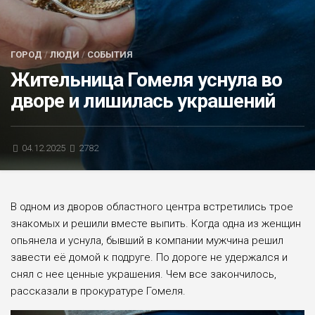
БЛИЦ-ОПРОС
АФИША
ГОРОД
/
ЛЮДИ
/
СОБЫТИЯ
Жительница Гомеля уснула во
дворе и лишилась украшений
04.12.2025
2782
В одном из дворов областного центра встретились трое
знакомых и решили вместе выпить. Когда одна из женщин
опьянела и уснула, бывший в компании мужчина решил
завести её домой к подруге. По дороге не удержался и
снял с нее ценные украшения. Чем все закончилось,
рассказали в прокуратуре Гомеля.